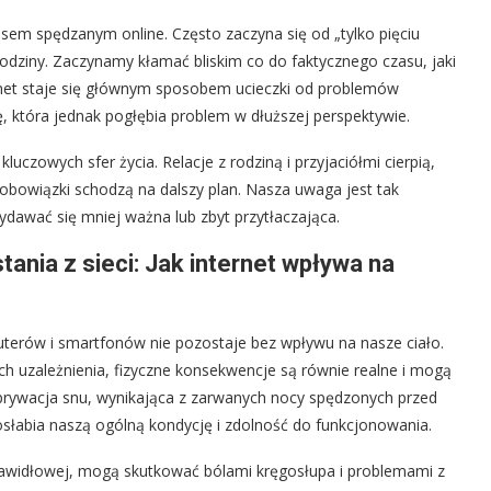
sem spędzanym online. Często zaczyna się od „tylko pięciu
godziny. Zaczynamy kłamać bliskim co do faktycznego czasu, jaki
ernet staje się głównym sposobem ucieczki od problemów
, która jednak pogłębia problem w dłuższej perspektywie.
luczowych sfer życia. Relacje z rodziną i przyjaciółmi cierpią,
 obowiązki schodzą na dalszy plan. Nasza uwaga jest tak
ydawać się mniej ważna lub zbyt przytłaczająca.
ania z sieci: Jak internet wpływa na
uterów i smartfonów nie pozostaje bez wpływu na nasze ciało.
h uzależnienia, fizyczne konsekwencje są równie realne i mogą
ywacja snu, wynikająca z zarwanych nocy spędzonych przed
słabia naszą ogólną kondycję i zdolność do funkcjonowania.
prawidłowej, mogą skutkować bólami kręgosłupa i problemami z