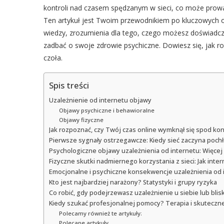
kontroli nad czasem spędzanym w sieci, co może prow
Ten artykuł jest Twoim przewodnikiem po kluczowych ob
wiedzy, zrozumienia dla tego, czego możesz doświadc
zadbać o swoje zdrowie psychiczne. Dowiesz się, jak ro
czoła.
Spis treści
Uzależnienie od internetu objawy
Objawy psychiczne i behawioralne
Objawy fizyczne
Jak rozpoznać, czy Twój czas online wymknął się spod kon
Pierwsze sygnały ostrzegawcze: Kiedy sieć zaczyna pochł
Psychologiczne objawy uzależnienia od internetu: Więcej
Fizyczne skutki nadmiernego korzystania z sieci: Jak inte
Emocjonalne i psychiczne konsekwencje uzależnienia od in
Kto jest najbardziej narażony? Statystyki i grupy ryzyka
Co robić, gdy podejrzewasz uzależnienie u siebie lub bli
Kiedy szukać profesjonalnej pomocy? Terapia i skuteczne
Polecamy również te artykuły:
Polecane artykuły