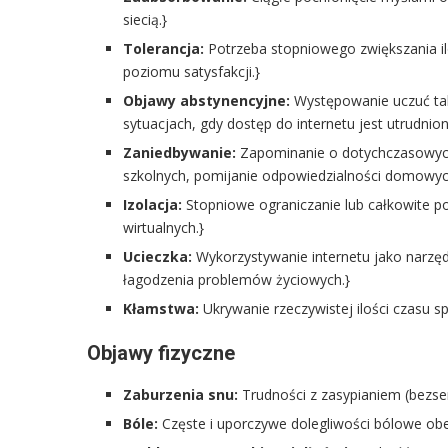
siecią.}
Tolerancja:
Potrzeba stopniowego zwiększania i
poziomu satysfakcji.}
Objawy abstynencyjne:
Występowanie uczuć taki
sytuacjach, gdy dostęp do internetu jest utrudnion
Zaniedbywanie:
Zapominanie o dotychczasowych
szkolnych, pomijanie odpowiedzialności domowyc
Izolacja:
Stopniowe ograniczanie lub całkowite po
wirtualnych.}
Ucieczka:
Wykorzystywanie internetu jako narzęd
łagodzenia problemów życiowych.}
Kłamstwa:
Ukrywanie rzeczywistej ilości czasu s
Objawy fizyczne
Zaburzenia snu:
Trudności z zasypianiem (bezse
Bóle:
Częste i uporczywe dolegliwości bólowe obej