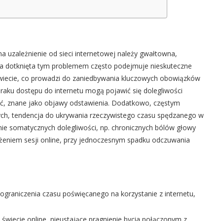
uzależnienie od sieci internetowej należy gwałtowna,
oba dotknięta tym problemem często podejmuje nieskuteczne
wiecie, co prowadzi do zaniedbywania kluczowych obowiązków
braku dostępu do internetu mogą pojawić się dolegliwości
ość, znane jako objawy odstawienia. Dodatkowo, częstym
ych, tendencja do ukrywania rzeczywistego czasu spędzanego w
nie somatycznych dolegliwości, np. chronicznych bólów głowy
łużeniem sesji online, przy jednoczesnym spadku odczuwania
graniczenia czasu poświęcanego na korzystanie z internetu,
świecie online, nieustające pragnienie bycia połączonym z