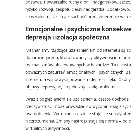
postawą. Powtarzalne ruchy dłoni i nadgarstków, szcze
ryzyko rozwoju zespołu cieśni nadgarstka. Dodatkowo
ze wzrokiem, takich jak suchość oczu, zmęczenie wzro
Emocjonalne i psychiczne konsekwen
depresja i izolacja społeczna
Mechanizmy rządzące uzależnieniem od internetu są ś
dopaminergiczna, która towarzyszy aktywnościom onlin
mechanizmów obserwowanych w hazardzie. Ta nieusta
poważnych zaburzeń emocjonalnych i psychicznych. Bad
internetu a współwystępowaniem depresji i lęku. Osob
objawy depresyjne, co pokazuje skalę problemu.
Wraz z pogłębianiem się uzależnienia, często dochodzi d
rzeczywistości może prowadzić do wycofania się z życia
osamotnienia. Wirtualne interakcje stają się substytutem
niezrozumienia. Zmiany nastroju stają się normą – od e
wirtualnych aktywności.