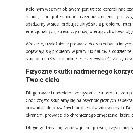
Kolejnym ważnym objawem jest utrata kontroli nad cza
minut”, które potem niepostrzeżenie zamieniają się w 
spędzamy w sieci, próbując ukryć skalę problemu. Int
emocjonalnych, stresu czy nudy, oferując chwilową ulgę
Wreszcie, uzależnienie prowadzi do zaniedbania innych, k
pojawiają się problemy w pracy lub nauce, a codzienne
skupiona na świecie online, że rzeczywistość zaczyna w
Fizyczne skutki nadmiernego korzyst
Twoje ciało
Długotrwałe i nadmierne korzystanie z internetu, komp
Choć często skupiamy się na psychologicznych aspektac
prowadzić do poważnych problemów zdrowotnych. Depr
ekranem, prowadzi do chronicznego zmęczenia, które o
Długie godziny spędzone w jednej pozycji, często nie