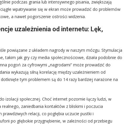
gólnie podczas grania lub intensywnego pisania, zwiększają
, ciągłe wpatrywanie się w ekran może prowadzić do problemów
kowe, a nawet pogorszenie ostrości widzenia.
cje uzależnienia od internetu: Lęk,
ciśle powiązane z układem nagrody w naszym mózgu. Stymulacja
e, takim jak gry czy media społecznościowe, działa podobnie do
nna pogoń za cyfrowymi „nagrodami” może prowadzić do
ania wykazują silną korelację między uzależnieniem od
y dotknięte tym problemem są do 14 razy bardziej narażone na
o izolacji społecznej. Choć internet pozornie łączy ludzi, w
 realnego, zaniedbania kontaktów z bliskimi i poczucia
 prawdziwych relacji, co pogłębia uczucie pustki i
uforii po głębokie przygnębienie, w zależności od przebiegu