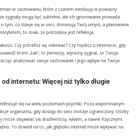
h zmian w zachowaniu, które z czasem ewoluują w poważny
sze sygnały mogą być subtelne, ale ich ignorowanie prowadzi
 o tym, co dzieje się w sieci, dominują Twój umysł, a planowanie
orytetem, to znak, że potrzebna jest refleksja.
jakości. Czy potrafisz się oderwać? Czy myślisz o internecie, gdy
odpowiedź brzmi „tak”, to pierwszy, wyraźny sygnał, że Twoja
y zacząć analizować swoje zachowanie i jego wpływ na Twoje
d internetu: Więcej niż tylko długie
anifestuje się na wielu poziomach psychiki. Poza wspomnianym
kcje organizmu, gdy dostęp do sieci zostaje ograniczony. Osoby
 może objawiać się drażliwością, lękiem, a nawet fizycznymi
tętno. To dowód na to, jak głęboko internet może wpływać na