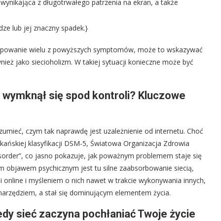
ynikająca z długotrwałego patrzenia na ekran, a także
ze lub jej znaczny spadek.}
występowanie wielu z powyższych symptomów, może to wskazywać
ież jako siecioholizm. W takiej sytuacji konieczne może być
e wymknął się spod kontroli? Kluczowe
umieć, czym tak naprawdę jest uzależnienie od internetu. Choć
ykańskiej klasyfikacji DSM-5, Światowa Organizacja Zdrowia
order”, co jasno pokazuje, jak poważnym problemem staje się
 objawem psychicznym jest tu silne zaabsorbowanie siecią,
i online i myśleniem o nich nawet w trakcie wykonywania innych,
 narzędziem, a stał się dominującym elementem życia.
dy sieć zaczyna pochłaniać Twoje życie