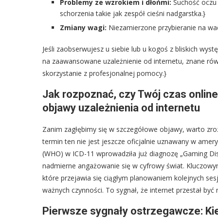
Problemy ze wzrokiem i dłońmi:
Suchość oczu w
schorzenia takie jak zespół cieśni nadgarstka.}
Zmiany wagi:
Niezamierzone przybieranie na wad
Jeśli zaobserwujesz u siebie lub u kogoś z bliskich 
na zaawansowane uzależnienie od internetu, znane równ
skorzystanie z profesjonalnej pomocy.}
Jak rozpoznać, czy Twój czas onlin
objawy uzależnienia od internetu
Zanim zagłębimy się w szczegółowe objawy, warto zroz
termin ten nie jest jeszcze oficjalnie uznawany w amer
(WHO) w ICD-11 wprowadziła już diagnozę „Gaming Dis
nadmierne angażowanie się w cyfrowy świat. Kluczowym
które przejawia się ciągłym planowaniem kolejnych sesj
ważnych czynności. To sygnał, że internet przestał być
Pierwsze sygnały ostrzegawcze: Kie