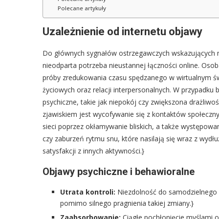
Polecane artykuły
Uzależnienie od internetu objawy
Do głównych sygnałów ostrzegawczych wskazujących na 
nieodparta potrzeba nieustannej łączności online. Os
próby zredukowania czasu spędzanego w wirtualnym ś
życiowych oraz relacji interpersonalnych. W przypadku 
psychiczne, takie jak niepokój czy zwiększona drażliw
zjawiskiem jest wycofywanie się z kontaktów społeczn
sieci poprzez okłamywanie bliskich, a także występowa
czy zaburzeń rytmu snu, które nasilają się wraz z wyd
satysfakcji z innych aktywności.}
Objawy psychiczne i behawioralne
Utrata kontroli:
Niezdolność do samodzielnego o
pomimo silnego pragnienia takiej zmiany.}
Zaabsorbowanie:
Ciągłe pochłonięcie myślami o 