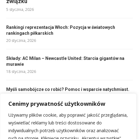
związku
5 stycznia, 2026
Rankingi reprezentacja Włoch: Pozycja w światowych
rankingach piłkarskich
20 stycznia, 2026
Składy: AC Milan – Newcastle United: Starcia gigantów na
murawie
18 stycznia, 2026
Myśli samobójcze co robić? Pomoc i wsparcie natychmiast.
4 stycznia, 2026
Cenimy prywatność użytkowników
Używamy plików cookie, aby poprawić jakość przeglądania,
Problemy ze snem w ciąży: Bezsenność ciężarnych,
przyczyny i porady
wyświetlać reklamy lub treści dostosowane do
6 stycznia, 2026
indywidualnych potrzeb użytkowników oraz analizować
ruch na stronie. Kliknięcie przycisku „Akceptuj wszystkie”