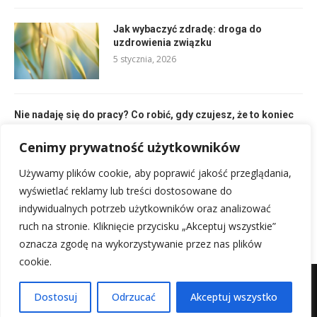
Jak wybaczyć zdradę: droga do
uzdrowienia związku
5 stycznia, 2026
Nie nadaję się do pracy? Co robić, gdy czujesz, że to koniec
7 stycznia, 2026
Cenimy prywatność użytkowników
Używamy plików cookie, aby poprawić jakość przeglądania,
Pick and Roll: Kluczowa Zagrywka i Strategia Ataku w
Koszykówce
wyświetlać reklamy lub treści dostosowane do
18 stycznia, 2026
indywidualnych potrzeb użytkowników oraz analizować
ruch na stronie. Kliknięcie przycisku „Akceptuj wszystkie”
oznacza zgodę na wykorzystywanie przez nas plików
cookie.
Mapa witryny
Kontakt z nami
Dostosuj
Odrzucać
Akceptuj wszystko
@2025 - Wszystkie prawa zastrzeżone.