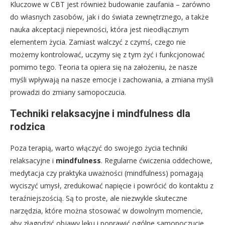
Kluczowe w CBT jest również budowanie zaufania – zarówno
do własnych zasobów, jak i do świata zewnętrznego, a także
nauka akceptacji niepewności, która jest nieodłącznym
elementem życia. Zamiast walczyć z czymś, czego nie
możemy kontrolować, uczymy się z tym żyć i funkcjonować
pomimo tego. Teoria ta opiera się na założeniu, że nasze
myśli wpływają na nasze emocje i zachowania, a zmiana myśli
prowadzi do zmiany samopoczucia.
Techniki relaksacyjne i mindfulness dla
rodzica
Poza terapią, warto włączyć do swojego życia techniki
relaksacyjne i
mindfulness
. Regularne ćwiczenia oddechowe,
medytacja czy praktyka uważności (mindfulness) pomagają
wyciszyć umysł, zredukować napięcie i powrócić do kontaktu z
teraźniejszością. Są to proste, ale niezwykle skuteczne
narzędzia, które można stosować w dowolnym momencie,
aby złagodzić objawy lęku i poprawić ogólne samopoczucie.