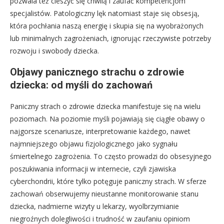
pozwala też cieszyć się chwilą i zaufać kompetencjom
specjalistów. Patologiczny lęk natomiast staje się obsesją,
która pochłania naszą energię i skupia się na wyobrażonych
lub minimalnych zagrożeniach, ignorując rzeczywiste potrzeby
rozwoju i swobody dziecka.
Objawy panicznego strachu o zdrowie
dziecka: od myśli do zachowań
Paniczny strach o zdrowie dziecka manifestuje się na wielu
poziomach. Na poziomie myśli pojawiają się ciągłe obawy o
najgorsze scenariusze, interpretowanie każdego, nawet
najmniejszego objawu fizjologicznego jako sygnału
śmiertelnego zagrożenia. To często prowadzi do obsesyjnego
poszukiwania informacji w internecie, czyli zjawiska
cyberchondrii, które tylko potęguje paniczny strach. W sferze
zachowań obserwujemy nieustanne monitorowanie stanu
dziecka, nadmierne wizyty u lekarzy, wyolbrzymianie
niegroźnych dolegliwości i trudność w zaufaniu opiniom