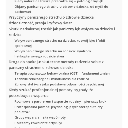
Kiedy naturalna troska przeradza się w patologiczny lęk
Objawy panicznego strachu o zdrowie dziecka: od myśli do
zachowań
Przyczyny panicznego strachu o zdrowie dziecka:
dziedziczność, presja i cyfrowy świat
Skutki nadmiernej troski: jak paniczny lęk wpływa na dziecko i
rodzica
Wpływ panicznego strachu na dziecko: rozwój lęku i fobii
społecznej
Wpływ panicznego strachu na rodzica: syndrom
helikopterowego rodzicielstwa
Droga do spokoju: skuteczne metody radzenia sobie z
paniczny strachem o zdrowie dziecka
Terapia poznawczo-behawioralna (CBT) – fundament zmian
Techniki relaksacyjne i mindfulness dla rodzica
Zdrowy styl życia jako podstawa odporności psychicznej
Kiedy szukać profesjonalnej pomocy: sygnały, że
potrzebujesz wsparcia
Rozmowa z partnerem i wsparcie rodziny – pierwszy krok
Profesjonalna pomoc: psycholog, psychoterapeuta czy
pediatra?
Grupy wsparcia – siła wspólnoty
Polecamy również te artykuły: