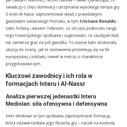
świadczy o chęci dominacji i utrzymania wysokiego tempa gry.
Z kolei Al-Nassr zaprezentował skład z prawdziwymi
gwiazdami światowego formatu, w tym
Cristiano Ronaldo
,
Seko Fofaną i Alexem Tellesem, co od razu podnosiło rangę
tego towarzyskiego spotkania i sugerowało, że saudyjski klub
nie zamierza grać na pół gwizdka. To starcie było doskonałą
okazją do oceny, jak te zestawienia prezentują się na tle
europejskiej czołówki, nawet w meczu o charakterze
przygotowawczym.
Kluczowi zawodnicy i ich rola w
formacjach Interu i Al-Nassr
Analiza pierwszej jedenastki Interu
Mediolan: siła ofensywna i defensywna
Inter Mediolan w tym spotkaniu zaprezentował formację,
która odzwierciedlała jego filozofię gry – nacisk na kontrolę