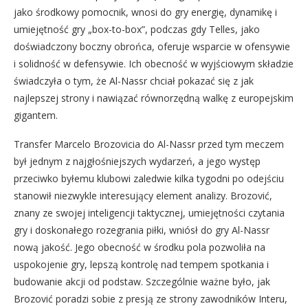
jako środkowy pomocnik, wnosi do gry energię, dynamikę i
umiejętność gry „box-to-box”, podczas gdy Telles, jako
doświadczony boczny obrońca, oferuje wsparcie w ofensywie
i solidność w defensywie. Ich obecność w wyjściowym składzie
świadczyła o tym, że Al-Nassr chciał pokazać się z jak
najlepszej strony i nawiązać równorzędną walkę z europejskim
gigantem.
Transfer Marcelo Brozovicia do Al-Nassr przed tym meczem
był jednym z najgłośniejszych wydarzeń, a jego występ
przeciwko byłemu klubowi zaledwie kilka tygodni po odejściu
stanowił niezwykle interesujący element analizy. Brozović,
znany ze swojej inteligencji taktycznej, umiejętności czytania
gry i doskonałego rozegrania piłki, wniósł do gry Al-Nassr
nową jakość. Jego obecność w środku pola pozwoliła na
uspokojenie gry, lepszą kontrolę nad tempem spotkania i
budowanie akcji od podstaw. Szczególnie ważne było, jak
Brozović poradzi sobie z presją ze strony zawodników Interu,