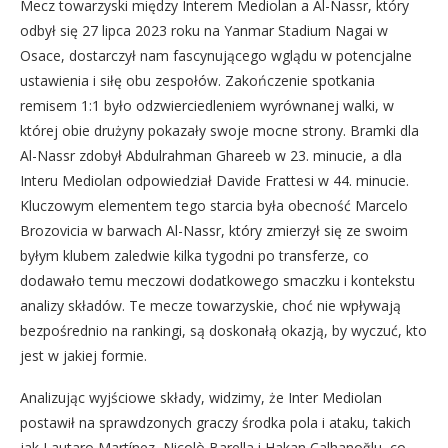
Mecz towarzyski między Interem Mediolan a Al-Nassr, który
odbył się 27 lipca 2023 roku na Yanmar Stadium Nagai w
Osace, dostarczył nam fascynującego wglądu w potencjalne
ustawienia i siłę obu zespołów. Zakończenie spotkania
remisem 1:1 było odzwierciedleniem wyrównanej walki, w
której obie drużyny pokazały swoje mocne strony. Bramki dla
Al-Nassr zdobył Abdulrahman Ghareeb w 23. minucie, a dla
Interu Mediolan odpowiedział Davide Frattesi w 44. minucie.
Kluczowym elementem tego starcia była obecność Marcelo
Brozovicia w barwach Al-Nassr, który zmierzył się ze swoim
byłym klubem zaledwie kilka tygodni po transferze, co
dodawało temu meczowi dodatkowego smaczku i kontekstu
analizy składów. Te mecze towarzyskie, choć nie wpływają
bezpośrednio na rankingi, są doskonałą okazją, by wyczuć, kto
jest w jakiej formie.
Analizując wyjściowe składy, widzimy, że Inter Mediolan
postawił na sprawdzonych graczy środka pola i ataku, takich
jak Lautaro Martínez, Nicolò Barella i Hakan Çalhanoğlu, co