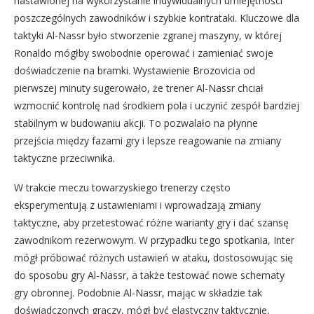
nastawionej na wykorzystanie indywidualnych umiejętności
poszczególnych zawodników i szybkie kontrataki. Kluczowe dla
taktyki Al-Nassr było stworzenie zgranej maszyny, w której
Ronaldo mógłby swobodnie operować i zamieniać swoje
doświadczenie na bramki. Wystawienie Brozovicia od
pierwszej minuty sugerowało, że trener Al-Nassr chciał
wzmocnić kontrolę nad środkiem pola i uczynić zespół bardziej
stabilnym w budowaniu akcji. To pozwalało na płynne
przejścia między fazami gry i lepsze reagowanie na zmiany
taktyczne przeciwnika.
W trakcie meczu towarzyskiego trenerzy często
eksperymentują z ustawieniami i wprowadzają zmiany
taktyczne, aby przetestować różne warianty gry i dać szansę
zawodnikom rezerwowym. W przypadku tego spotkania, Inter
mógł próbować różnych ustawień w ataku, dostosowując się
do sposobu gry Al-Nassr, a także testować nowe schematy
gry obronnej. Podobnie Al-Nassr, mając w składzie tak
doświadczonych graczy, mógł być elastyczny taktycznie,