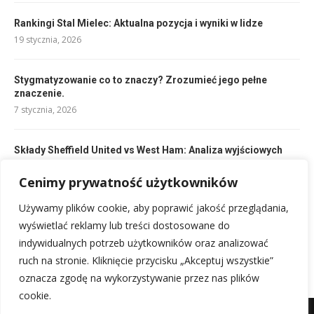
Rankingi Stal Mielec: Aktualna pozycja i wyniki w lidze
19 stycznia, 2026
Stygmatyzowanie co to znaczy? Zrozumieć jego pełne
znaczenie.
7 stycznia, 2026
Składy Sheffield United vs West Ham: Analiza wyjściowych
jedenastek
Cenimy prywatność użytkowników
19 stycznia, 2026
Używamy plików cookie, aby poprawić jakość przeglądania,
Polecane sklepy internetowe z ubraniami:Ranking mody 2024
wyświetlać reklamy lub treści dostosowane do
18 stycznia, 2026
indywidualnych potrzeb użytkowników oraz analizować
ruch na stronie. Kliknięcie przycisku „Akceptuj wszystkie”
oznacza zgodę na wykorzystywanie przez nas plików
cookie.