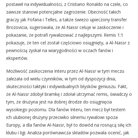
postawił na indywidualności, z Cristiano Ronaldo na czele, co
zawsze stanowi potencjalne zagrożenie. Obecność takich
graczy jak Fofana i Telles, a także świeżo upieczony transfer
Brozovicia, sugerowała, że Al-Nassr celuje w zaskoczenie i
pokazanie, że potrafi rywalizować z najlepszymi. Remis 1:1
pokazuje, że ten cel został częściowo osiągnięty, a Al-Nassr z
pewnością zyskał na wiarygodności w oczach fanów i
ekspertów.
Możliwość zaskoczenia Interu przez Al-Nassr w tym meczu
zależała od wielu czynników, w tym od dyspozycji dnia,
skuteczności taktyki i indywidualnych błysków geniuszu. Fakt,
że Al-Nassr zdobył bramkę i zdołał utrzymać remis, świadczy o
tym, że drużyna jest na dobrej drodze do osiągnięcia
wysokiego poziomu. Dla fanów Interu, ten mecz był testem
ich ulubionej drużyny przeciwko silnemu rywalowi spoza
Europy, a dla fanów Al-Nassr, był to dowód na rosnącą siłę ich
klubu i ligi. Analiza porównawcza składów pozwala ocenić, jak