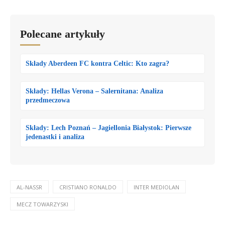
Polecane artykuły
Składy Aberdeen FC kontra Celtic: Kto zagra?
Składy: Hellas Verona – Salernitana: Analiza
przedmeczowa
Składy: Lech Poznań – Jagiellonia Białystok: Pierwsze
jedenastki i analiza
AL-NASSR
CRISTIANO RONALDO
INTER MEDIOLAN
MECZ TOWARZYSKI