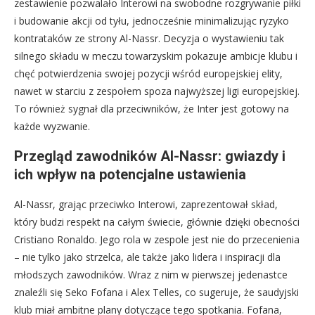
zestawienie pozwalało Interowi na swobodne rozgrywanie piłki
i budowanie akcji od tyłu, jednocześnie minimalizując ryzyko
kontrataków ze strony Al-Nassr. Decyzja o wystawieniu tak
silnego składu w meczu towarzyskim pokazuje ambicje klubu i
chęć potwierdzenia swojej pozycji wśród europejskiej elity,
nawet w starciu z zespołem spoza najwyższej ligi europejskiej.
To również sygnał dla przeciwników, że Inter jest gotowy na
każde wyzwanie.
Przegląd zawodników Al-Nassr: gwiazdy i
ich wpływ na potencjalne ustawienia
Al-Nassr, grając przeciwko Interowi, zaprezentował skład,
który budzi respekt na całym świecie, głównie dzięki obecności
Cristiano Ronaldo. Jego rola w zespole jest nie do przecenienia
– nie tylko jako strzelca, ale także jako lidera i inspiracji dla
młodszych zawodników. Wraz z nim w pierwszej jedenastce
znaleźli się Seko Fofana i Alex Telles, co sugeruje, że saudyjski
klub miał ambitne plany dotyczące tego spotkania. Fofana,