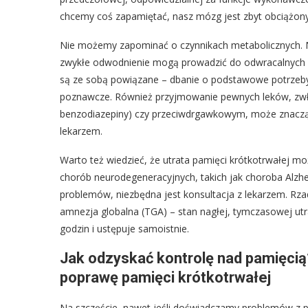
chcemy coś zapamiętać, nasz mózg jest zbyt obciążony
Nie możemy zapominać o czynnikach metabolicznych. N
zwykłe odwodnienie mogą prowadzić do odwracalnych za
są ze sobą powiązane – dbanie o podstawowe potrzeby 
poznawcze. Również przyjmowanie pewnych leków, zwł
benzodiazepiny) czy przeciwdrgawkowym, może znacząc
lekarzem.
Warto też wiedzieć, że utrata pamięci krótkotrwałej
chorób neurodegeneracyjnych, takich jak choroba Alzhe
problemów, niezbędna jest konsultacja z lekarzem. Rza
amnezja globalna (TGA) – stan nagłej, tymczasowej utra
godzin i ustępuje samoistnie.
Jak odzyskać kontrolę nad pamięcią?
poprawę pamięci krótkotrwałej
Na szczęście, nawet jeśli doświadczamy problemów z pa