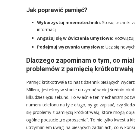
Jak poprawić pamięć?
Wykorzystuj mnemotechniki:
Stosuj techniki 
informacji.
Angażuj się w ćwiczenia umysłowe:
Rozwiązuj 
Podejmuj wyzwania umysłowe:
Ucz się nowych
Dlaczego zapominam o tym, co miał
problemów z pamięcią krótkotrwałą
Pamięć krótkotrwała to nasz dziennik bieżących wyda
Millera, jesteśmy w stanie utrzymać w niej średnio okoł
kilkudziesięciu sekund. To właśnie ten mechanizm po
numeru telefonu na tyle długo, by go zapisać, czy śled
się problemy z pamięcią krótkotrwałą, które mogą objaw
ogólne poczucie „rozproszenia”. To nie tylko kwestia 
utrzymaniem uwagi na bieżących zadaniach, co w kons