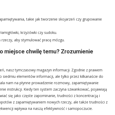
zapamiętywania, takie jak tworzenie skojarzeń czy grupowanie
łamigłówki, krzyżówki czy sudoku.
 rzeczy, aby stymulować pracę mózgu.
o miejsce chwilę temu? Zrozumienie
rzeń, nasz tymczasowy magazyn informacji. Zgodnie z prawem
o siedmiu elementów informacji, ale tylko przez kilkanaście do
zwala nam na płynne prowadzenie rozmowy, zapamiętywanie
zenie instrukcji. Kiedy ten system zaczyna szwankować, pojawiają
iać się jako częste zapominanie, trudności z koncentracją i
kłopotów z zapamiętywaniem nowych rzeczy, ale także trudności z
ekwencji wpływa na naszą efektywność i samopoczucie.