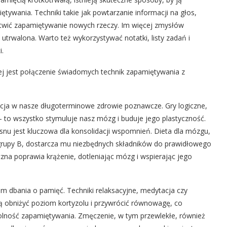
ywania. Techniki takie jak powtarzanie informacji na głos,
łatwić zapamiętywanie nowych rzeczy. Im więcej zmysłów
utrwalona. Warto też wykorzystywać notatki, listy zadań i
i.
j jest połączenie świadomych technik zapamiętywania z
tycja w nasze długoterminowe zdrowie poznawcze. Gry logiczne,
 to wszystko stymuluje nasz mózg i buduje jego plastyczność.
ć snu jest kluczowa dla konsolidacji wspomnień. Dieta dla mózgu,
grupy B, dostarcza mu niezbędnych składników do prawidłowego
na poprawia krążenie, dotleniając mózg i wspierając jego
 dbania o pamięć. Techniki relaksacyjne, medytacja czy
 obniżyć poziom kortyzolu i przywrócić równowagę, co
dolność zapamiętywania. Zmęczenie, w tym przewlekłe, również