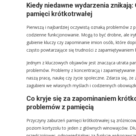
Kiedy niedawne wydarzenia znikają:
pamięci krótkotrwałej
Pierwszą i najbardziej oczywistą oznaką problemów z pa
codzienne funkcjonowanie. Mogą to być drobne, ale iry
gubienie kluczy czy zapominanie imion osób, które dopi
często powtarzające się trudności z zapamiętywaniem 
Jednym z kluczowych objawów jest znacząca utrata pam
problemów. Problemy z koncentracją i zapamiętywanie b
naszą pracę, naukę czy życie społeczne. Zdarza się, że
zagubieni we własnych myślach i codziennych obowiązk
Co kryje się za zapominaniem krót
problemów z pamięcią
Przyczyny zaburzeń pamięci krótkotrwałej są zróżnicow
poziom kortyzolu to jeden z głównych winowajców. Dłu
przedczołowej, odpowiedzialnej za funkcje wykonawcze,