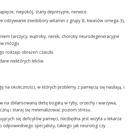
pięcie, niepokój, stany depresyjne, nerwice.
iwe odżywianie (niedobory witamin z grupy B, kwasów omega-3),
.
iem tarczycy, wątroby, nerek, choroby neurodegeneracyjne
zów mózgu.
o rodzaju obrażeń czaszki.
dane niektórych leków.
na okoliczności, w których problemy z pamięcią się nasilają, i
 na zbilansowaną dietę bogatą w ryby, orzechy i warzywa,
czną i staraj się minimalizować poziom stresu.
ących się deficytów pamięci, niezbędna jest wizyta u lekarza
 odpowiedniego specjalisty, takiego jak neurolog czy