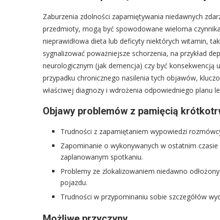
Zaburzenia zdolności zapamiętywania niedawnych zdarz
przedmioty, mogą być spowodowane wieloma czynnikam
nieprawidłowa dieta lub deficyty niektórych witamin, t
sygnalizować poważniejsze schorzenia, na przykład dep
neurologicznym (jak demencja) czy być konsekwencją 
przypadku chronicznego nasilenia tych objawów, kluczo
właściwej diagnozy i wdrożenia odpowiedniego planu le
Objawy problemów z pamięcią krótkotr
Trudności z zapamiętaniem wypowiedzi rozmówc
Zapominanie o wykonywanych w ostatnim czasie c
zaplanowanym spotkaniu.
Problemy ze zlokalizowaniem niedawno odłożonych 
pojazdu.
Trudności w przypominaniu sobie szczegółów wyda
Możliwe przyczyny