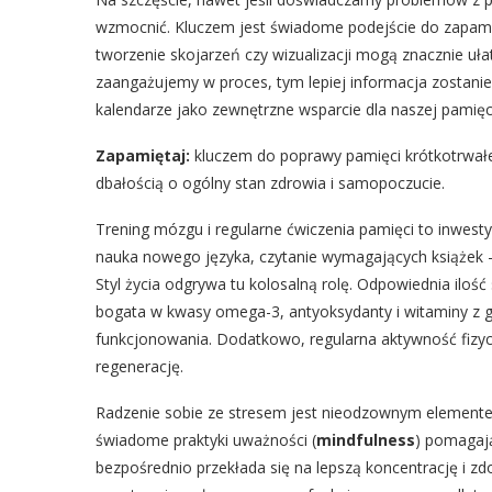
wzmocnić. Kluczem jest świadome podejście do zapamięt
tworzenie skojarzeń czy wizualizacji mogą znacznie u
zaangażujemy w proces, tym lepiej informacja zostanie 
kalendarze jako zewnętrzne wsparcie dla naszej pamięc
Zapamiętaj:
kluczem do poprawy pamięci krótkotrwałe
dbałością o ogólny stan zdrowia i samopoczucie.
Trening mózgu i regularne ćwiczenia pamięci to inwes
nauka nowego języka, czytanie wymagających książek –
Styl życia odgrywa tu kolosalną rolę. Odpowiednia iloś
bogata w kwasy omega-3, antyoksydanty i witaminy z 
funkcjonowania. Dodatkowo, regularna aktywność fizycz
regenerację.
Radzenie sobie ze stresem jest nieodzownym elementem
świadome praktyki uważności (
mindfulness
) pomagają
bezpośrednio przekłada się na lepszą koncentrację i z