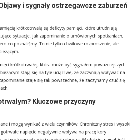
 Objawy i sygnały ostrzegawcze zaburzeń
mięcią krótkotrwałą są deficyty pamięci, które utrudniają
tujące sytuacje, jak zapominanie o umówionych spotkaniach,
ero co poznaliśmy. To nie tylko chwilowe rozproszenie, ale
bieżącym.
ięci krótkotrwałej, która może być sygnałem poważniejszych
ieżącym stają się na tyle uciążliwe, że zaczynają wpływać na
 zapominanie staje się tak powszechne, że zaczynamy czuć się
ach.
kotrwałym? Kluczowe przyczyny
ane i mogą wynikać z wielu czynników. Chroniczny stres i wysoki
gotrwałe napięcie negatywnie wpływa na pracę kory
 w tym koncentrację i pamięć roboczą. W efekcie, nawet jeśli