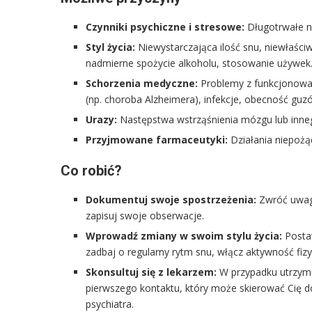
Czynniki psychiczne i stresowe:
Długotrwałe na
Styl życia:
Niewystarczająca ilość snu, niewłaśc
nadmierne spożycie alkoholu, stosowanie używek
Schorzenia medyczne:
Problemy z funkcjonowan
(np. choroba Alzheimera), infekcje, obecność gu
Urazy:
Następstwa wstrząśnienia mózgu lub inneg
Przyjmowane farmaceutyki:
Działania niepożą
Co robić?
Dokumentuj swoje spostrzeżenia:
Zwróć uwagę 
zapisuj swoje obserwacje.
Wprowadź zmiany w swoim stylu życia:
Postaw
zadbaj o regularny rytm snu, włącz aktywność fizy
Skonsultuj się z lekarzem:
W przypadku utrzymuj
pierwszego kontaktu, który może skierować Cię do
psychiatra.