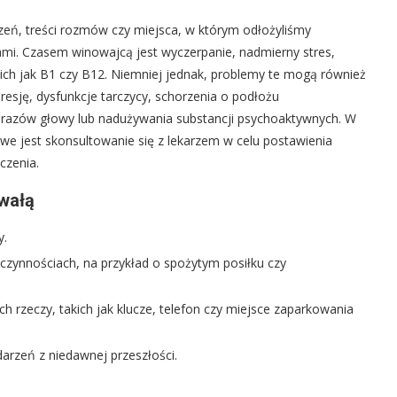
eń, treści rozmów czy miejsca, w którym odłożyliśmy
i. Czasem winowajcą jest wyczerpanie, nadmierny stres,
akich jak B1 czy B12. Niemniej jednak, problemy te mogą również
resję, dysfunkcje tarczycy, schorzenia o podłożu
urazów głowy lub nadużywania substancji psychoaktywnych. W
we jest skonsultowanie się z lekarzem w celu postawienia
czenia.
wałą
y.
zynnościach, na przykład o spożytym posiłku czy
rzeczy, takich jak klucze, telefon czy miejsce zaparkowania
rzeń z niedawnej przeszłości.