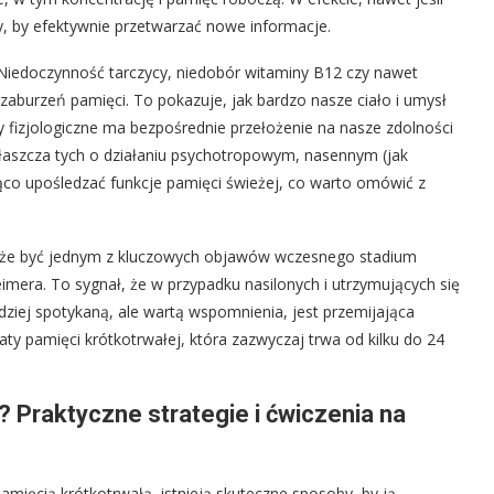
, by efektywnie przetwarzać nowe informacje.
iedoczynność tarczycy, niedobór witaminy B12 czy nawet
burzeń pamięci. To pokazuje, jak bardzo nasze ciało i umysł
fizjologiczne ma bezpośrednie przełożenie na nasze zdolności
aszcza tych o działaniu psychotropowym, nasennym (jak
o upośledzać funkcje pamięci świeżej, co warto omówić z
 może być jednym z kluczowych objawów wczesnego stadium
imera. To sygnał, że w przypadku nasilonych i utrzymujących się
dziej spotykaną, ale wartą wspomnienia, jest przemijająca
ty pamięci krótkotrwałej, która zazwyczaj trwa od kilku do 24
 Praktyczne strategie i ćwiczenia na
mięcią krótkotrwałą, istnieją skuteczne sposoby, by ją