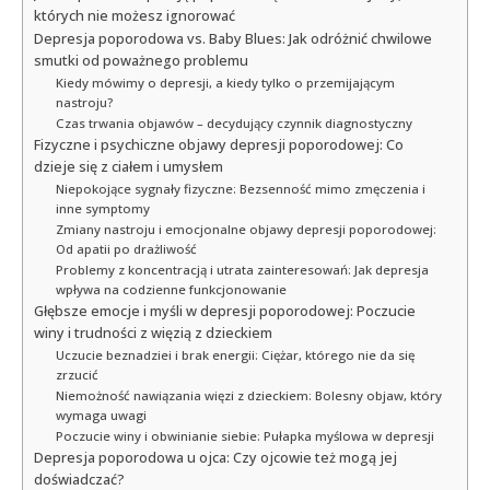
których nie możesz ignorować
Depresja poporodowa vs. Baby Blues: Jak odróżnić chwilowe
smutki od poważnego problemu
Kiedy mówimy o depresji, a kiedy tylko o przemijającym
nastroju?
Czas trwania objawów – decydujący czynnik diagnostyczny
Fizyczne i psychiczne objawy depresji poporodowej: Co
dzieje się z ciałem i umysłem
Niepokojące sygnały fizyczne: Bezsenność mimo zmęczenia i
inne symptomy
Zmiany nastroju i emocjonalne objawy depresji poporodowej:
Od apatii po drażliwość
Problemy z koncentracją i utrata zainteresowań: Jak depresja
wpływa na codzienne funkcjonowanie
Głębsze emocje i myśli w depresji poporodowej: Poczucie
winy i trudności z więzią z dzieckiem
Uczucie beznadziei i brak energii: Ciężar, którego nie da się
zrzucić
Niemożność nawiązania więzi z dzieckiem: Bolesny objaw, który
wymaga uwagi
Poczucie winy i obwinianie siebie: Pułapka myślowa w depresji
Depresja poporodowa u ojca: Czy ojcowie też mogą jej
doświadczać?