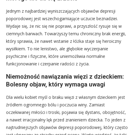
Jednym z najbardziej wyniszczających objawów depresji
poporodowej jest wszechogarniające uczucie beznadziei.
Wydaje się, że nic się nie poprawi, a przyszłość rysuje się w
ciemnych barwach. Towarzyszy temu chroniczny brak energii,
który sprawia, że nawet wstanie z łóżka staje się heroiczny
wysiłkiem. To nie lenistwo, ale głębokie wyczerpanie
psychiczne i fizyczne, które uniemożliwia normalne
funkcjonowanie i czerpanie radości z życia.
Niemożność nawiązania więzi z dzieckiem:
Bolesny objaw, który wymaga uwagi
Dla wielu kobiet myśl o braku więzi z własnym dzieckiem jest
źródłem ogromnego bólu i poczucia winy. Zamiast
oczekiwanej miłości i troski, pojawia się dystans, obojętność,
a nawet irracjonalny lęk przed zranieniem dziecka. To jeden z
najtrudniejszych objawów depresji poporodowej, który często
jest ukrywany ze strachu przed oceną. Warto wiedzieć, że taki