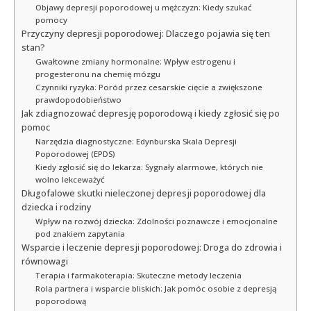
Objawy depresji poporodowej u mężczyzn: Kiedy szukać
pomocy
Przyczyny depresji poporodowej: Dlaczego pojawia się ten
stan?
Gwałtowne zmiany hormonalne: Wpływ estrogenu i
progesteronu na chemię mózgu
Czynniki ryzyka: Poród przez cesarskie cięcie a zwiększone
prawdopodobieństwo
Jak zdiagnozować depresję poporodową i kiedy zgłosić się po
pomoc
Narzędzia diagnostyczne: Edynburska Skala Depresji
Poporodowej (EPDS)
Kiedy zgłosić się do lekarza: Sygnały alarmowe, których nie
wolno lekceważyć
Długofalowe skutki nieleczonej depresji poporodowej dla
dziecka i rodziny
Wpływ na rozwój dziecka: Zdolności poznawcze i emocjonalne
pod znakiem zapytania
Wsparcie i leczenie depresji poporodowej: Droga do zdrowia i
równowagi
Terapia i farmakoterapia: Skuteczne metody leczenia
Rola partnera i wsparcie bliskich: Jak pomóc osobie z depresją
poporodową