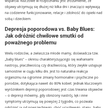
wsparcia. Kluczowe w rozpoznaniu jest zrozumienie, że
objawy utrzymują się dłużej niż kilka dni i znacząco wpływają
na codzienne funkcjonowanie, relacje i zdolność do opieki nad
sobą i dzieckiem.
Depresja poporodowa vs. Baby Blues:
Jak odróżnić chwilowe smutki od
poważnego problemu
Wielu rodziców, a zwłaszcza młode mamy, doświadcza tzw.
„baby blues” – okresu charakteryzującego się wahaniami
nastroju, płaczliwością czy drażliwością, który zwykle ustępuje
samoistnie w ciągu kilku dni. Jest to naturalna reakcja
organizmu na ogromne zmiany hormonalne i psychiczne po
porodzie, dotykająca nawet do 80% kobiet. Jednak kluczowym
wyróżnikiem depresji poporodowej jest czas trwania objawów
– o depresji mówimy, gdy obniżony nastrój, lęk i inne
symptomy utrzymują się powyżej 2 tygodni, co pozwala
odróżnić ją od powszechnego, choć uciążliwego, stanu „baby