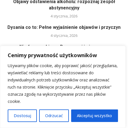
Objawy odstawienia alkoholu: rozpoznaj zespół
abstynencyjny
4 stycznia, 2026
Dysania co to: Pełne wyjaśnienie objawów i przyczyn
4 stycznia, 2026
Nimfoman objawy: Rozpoznaj je i zrozum.
Cenimy prywatność użytkowników
4 stycznia, 2026
Używamy plików cookie, aby poprawić jakość przeglądania,
wyświetlać reklamy lub treści dostosowane do
indywidualnych potrzeb użytkowników oraz analizować
ruch na stronie. Kliknięcie przycisku „Akceptuj wszystkie”
oznacza zgodę na wykorzystywanie przez nas plików
Myśli samobójcze co robić? Pomoc i wsparcie
cookie.
natychmiast.
Dostosuj
Odrzucać
Akceptuj wszystko
Zaburzenia postrzegania siebie: jak zrozumieć i
radzić sobie