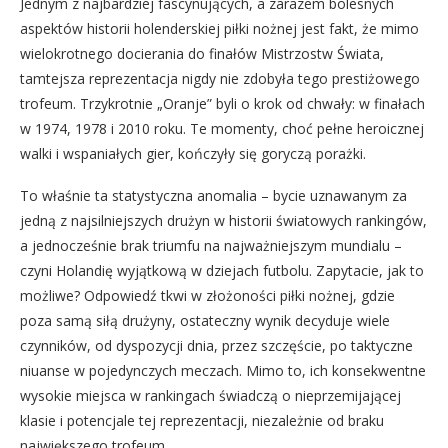
Jednym z najbardziej fascynujących, a zarazem bolesnych
aspektów historii holenderskiej piłki nożnej jest fakt, że mimo
wielokrotnego docierania do finałów Mistrzostw Świata,
tamtejsza reprezentacja nigdy nie zdobyła tego prestiżowego
trofeum. Trzykrotnie „Oranje” byli o krok od chwały: w finałach
w 1974, 1978 i 2010 roku. Te momenty, choć pełne heroicznej
walki i wspaniałych gier, kończyły się goryczą porażki.
To właśnie ta statystyczna anomalia – bycie uznawanym za
jedną z najsilniejszych drużyn w historii światowych rankingów,
a jednocześnie brak triumfu na najważniejszym mundialu –
czyni Holandię wyjątkową w dziejach futbolu. Zapytacie, jak to
możliwe? Odpowiedź tkwi w złożoności piłki nożnej, gdzie
poza samą siłą drużyny, ostateczny wynik decyduje wiele
czynników, od dyspozycji dnia, przez szczęście, po taktyczne
niuanse w pojedynczych meczach. Mimo to, ich konsekwentne
wysokie miejsca w rankingach świadczą o nieprzemijającej
klasie i potencjale tej reprezentacji, niezależnie od braku
największego trofeum.