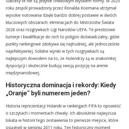
Sukcesy te nie są jedynie chwilowym błyskiem formy. W 2025
roku zespół prowadzony przez Ronalda Koemana utrzymał
wysokie notowania dzięki bardzo dobrej postawie w dwóch
kluczowych obszarach: eliminacjach do Mistrzostw Świata
2026 oraz rozgrywkach Ligi Narodów UEFA. Te prestiżowe
turnieje i kwalifikacje do nich to poligon doświadczalny, gdzie
punkty rankingowe zdobywa się najtrudniej, ale jednocześnie
najefektywniej. Solidne wyniki w tych rozgrywkach są
najlepszym dowodem na to, że Holendrzy są w znakomitej
dyspozycji i skutecznie budują swoją pozycję na arenie
międzynarodowej.
Historyczna dominacja i rekordy: Kiedy
„Oranje” byli numerem jeden?
Historia reprezentacji Holandii w rankingach FIFA to opowieść
o szczytach i momentach chwały. Ich absolutnie najwyższa
lokata w historii tego zestawienia to pierwsze miejsce, które
osiągnęli w sierpniu 2011 roku. Ten historyczny moment