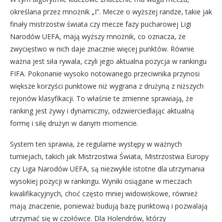
określana przez mnożnik „I”. Mecze o wyższej randze, takie jak
finały mistrzostw świata czy mecze fazy pucharowej Ligi
Narodów UEFA, mają wyższy mnożnik, co oznacza, że
zwycięstwo w nich daje znacznie więcej punktów. Równie
ważna jest siła rywala, czyli jego aktualna pozycja w rankingu
FIFA. Pokonanie wysoko notowanego przeciwnika przynosi
większe korzyści punktowe niż wygrana z drużyną z niższych
rejonów klasyfikacji. To właśnie te zmienne sprawiają, że
ranking jest żywy i dynamiczny, odzwierciedlając aktualną
formę i siłę drużyn w danym momencie.
System ten sprawia, że regularne występy w ważnych
turniejach, takich jak Mistrzostwa Świata, Mistrzostwa Europy
czy Liga Narodów UEFA, są niezwykle istotne dla utrzymania
wysokiej pozycji w rankingu. Wyniki osiągane w meczach
kwalifikacyjnych, choć często mniej widowiskowe, również
mają znaczenie, ponieważ budują bazę punktową i pozwalają
utrzymać się w czołówce. Dla Holendrów, którzy