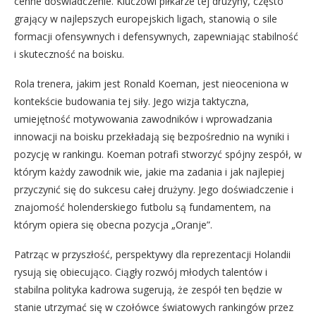
cenne doświadczenie. Kluczowi piłkarze tej drużyny, często
grający w najlepszych europejskich ligach, stanowią o sile
formacji ofensywnych i defensywnych, zapewniając stabilność
i skuteczność na boisku.
Rola trenera, jakim jest Ronald Koeman, jest nieoceniona w
kontekście budowania tej siły. Jego wizja taktyczna,
umiejętność motywowania zawodników i wprowadzania
innowacji na boisku przekładają się bezpośrednio na wyniki i
pozycję w rankingu. Koeman potrafi stworzyć spójny zespół, w
którym każdy zawodnik wie, jakie ma zadania i jak najlepiej
przyczynić się do sukcesu całej drużyny. Jego doświadczenie i
znajomość holenderskiego futbolu są fundamentem, na
którym opiera się obecna pozycja „Oranje”.
Patrząc w przyszłość, perspektywy dla reprezentacji Holandii
rysują się obiecująco. Ciągły rozwój młodych talentów i
stabilna polityka kadrowa sugerują, że zespół ten będzie w
stanie utrzymać się w czołówce światowych rankingów przez