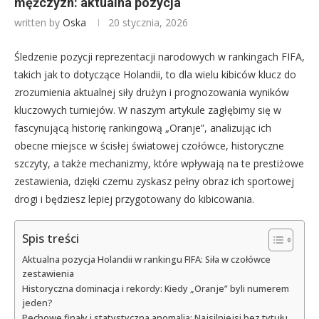
mężczyzn: aktualna pozycja
written by
Oska
20 stycznia, 2026
Śledzenie pozycji reprezentacji narodowych w rankingach FIFA,
takich jak to dotyczące Holandii, to dla wielu kibiców klucz do
zrozumienia aktualnej siły drużyn i prognozowania wyników
kluczowych turniejów. W naszym artykule zagłębimy się w
fascynującą historię rankingową „Oranje”, analizując ich
obecne miejsce w ścisłej światowej czołówce, historyczne
szczyty, a także mechanizmy, które wpływają na te prestiżowe
zestawienia, dzięki czemu zyskasz pełny obraz ich sportowej
drogi i będziesz lepiej przygotowany do kibicowania.
Spis treści
Aktualna pozycja Holandii w rankingu FIFA: Siła w czołówce
zestawienia
Historyczna dominacja i rekordy: Kiedy „Oranje” byli numerem
jeden?
Pechowe finały i statystyczna anomalia: Najsilniejsi bez tytułu