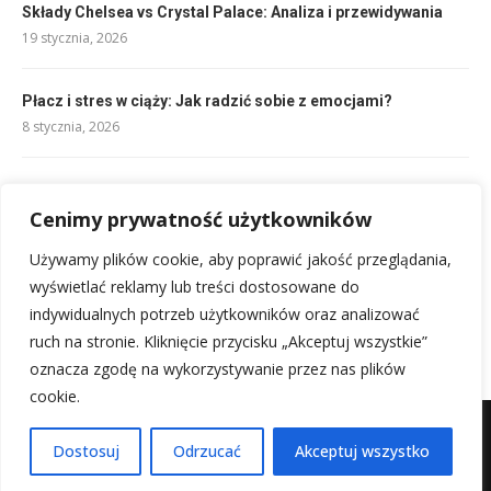
Składy Chelsea vs Crystal Palace: Analiza i przewidywania
19 stycznia, 2026
Płacz i stres w ciąży: Jak radzić sobie z emocjami?
8 stycznia, 2026
Uzależnienie od narkotyków objawy: jak je rozpoznać?
Cenimy prywatność użytkowników
4 stycznia, 2026
Używamy plików cookie, aby poprawić jakość przeglądania,
Introwertyk: kto to jest? Zrozumienie jego świata i cech.
wyświetlać reklamy lub treści dostosowane do
13 stycznia, 2026
indywidualnych potrzeb użytkowników oraz analizować
ruch na stronie. Kliknięcie przycisku „Akceptuj wszystkie”
oznacza zgodę na wykorzystywanie przez nas plików
cookie.
Mapa witryny
Kontakt z nami
Dostosuj
Odrzucać
Akceptuj wszystko
@2025 - Wszystkie prawa zastrzeżone.