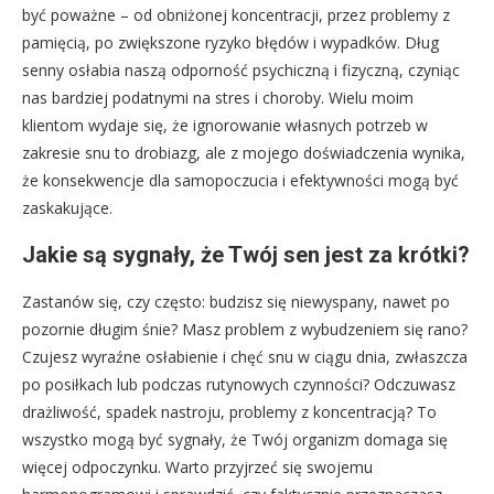
być poważne – od obniżonej koncentracji, przez problemy z
pamięcią, po zwiększone ryzyko błędów i wypadków. Dług
senny osłabia naszą odporność psychiczną i fizyczną, czyniąc
nas bardziej podatnymi na stres i choroby. Wielu moim
klientom wydaje się, że ignorowanie własnych potrzeb w
zakresie snu to drobiazg, ale z mojego doświadczenia wynika,
że konsekwencje dla samopoczucia i efektywności mogą być
zaskakujące.
Jakie są sygnały, że Twój sen jest za krótki?
Zastanów się, czy często: budzisz się niewyspany, nawet po
pozornie długim śnie? Masz problem z wybudzeniem się rano?
Czujesz wyraźne osłabienie i chęć snu w ciągu dnia, zwłaszcza
po posiłkach lub podczas rutynowych czynności? Odczuwasz
drażliwość, spadek nastroju, problemy z koncentracją? To
wszystko mogą być sygnały, że Twój organizm domaga się
więcej odpoczynku. Warto przyjrzeć się swojemu