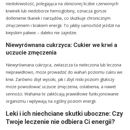
niedokrwistość, polegająca na obniżonej liczbie czerwonych
krwinek lub niedoborze hemoglobiny, oznacza gorsze
dotlenienie tkanek i narządów, co skutkuje chronicznym
zmęczeniem i brakiem energii. To jakby samochód jeździł na
kiepskim paliwie – daleko nie zajedzie.
Niewyrównana cukrzyca: Cukier we krwi a
uczucie zmęczenia
Niewyrównana cukrzyca, zwłaszcza ta nieleczona lub leczona
nieprawidłowo, może prowadzić do wahań poziomu cukru we
krwi. Zarówno zbyt wysoki, jak i zbyt niski poziom glukozy
może powodować uczucie zmęczenia, osłabienia, a nawet
senności. Wahania te zakłócają prawidłowe funkcjonowanie
organizmu i wpływają na ogólny poziom energii.
Leki i ich niechciane skutki uboczne: Czy
Twoje leczenie nie odbiera Ci energii?