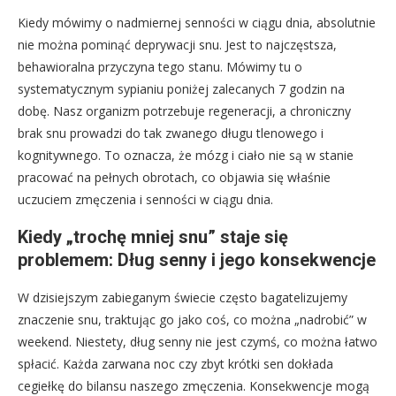
Kiedy mówimy o nadmiernej senności w ciągu dnia, absolutnie
nie można pominąć deprywacji snu. Jest to najczęstsza,
behawioralna przyczyna tego stanu. Mówimy tu o
systematycznym sypianiu poniżej zalecanych 7 godzin na
dobę. Nasz organizm potrzebuje regeneracji, a chroniczny
brak snu prowadzi do tak zwanego długu tlenowego i
kognitywnego. To oznacza, że mózg i ciało nie są w stanie
pracować na pełnych obrotach, co objawia się właśnie
uczuciem zmęczenia i senności w ciągu dnia.
Kiedy „trochę mniej snu” staje się
problemem: Dług senny i jego konsekwencje
W dzisiejszym zabieganym świecie często bagatelizujemy
znaczenie snu, traktując go jako coś, co można „nadrobić” w
weekend. Niestety, dług senny nie jest czymś, co można łatwo
spłacić. Każda zarwana noc czy zbyt krótki sen dokłada
cegiełkę do bilansu naszego zmęczenia. Konsekwencje mogą