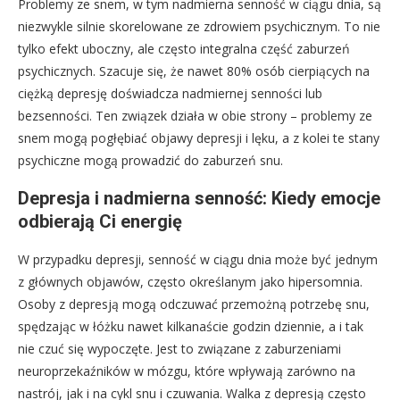
Problemy ze snem, w tym nadmierna senność w ciągu dnia, są
niezwykle silnie skorelowane ze zdrowiem psychicznym. To nie
tylko efekt uboczny, ale często integralna część zaburzeń
psychicznych. Szacuje się, że nawet 80% osób cierpiących na
ciężką depresję doświadcza nadmiernej senności lub
bezsenności. Ten związek działa w obie strony – problemy ze
snem mogą pogłębiać objawy depresji i lęku, a z kolei te stany
psychiczne mogą prowadzić do zaburzeń snu.
Depresja i nadmierna senność: Kiedy emocje
odbierają Ci energię
W przypadku depresji, senność w ciągu dnia może być jednym
z głównych objawów, często określanym jako hipersomnia.
Osoby z depresją mogą odczuwać przemożną potrzebę snu,
spędzając w łóżku nawet kilkanaście godzin dziennie, a i tak
nie czuć się wypoczęte. Jest to związane z zaburzeniami
neuroprzekaźników w mózgu, które wpływają zarówno na
nastrój, jak i na cykl snu i czuwania. Walka z depresją często