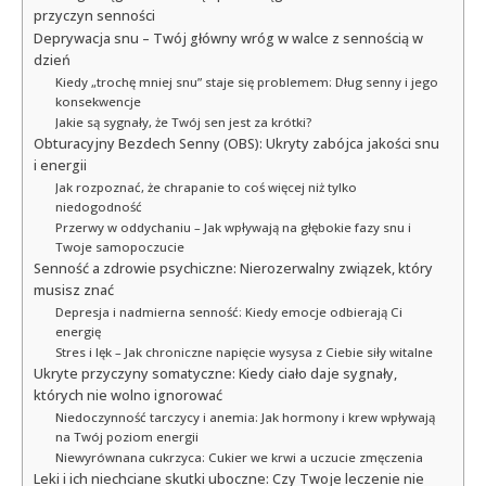
przyczyn senności
Deprywacja snu – Twój główny wróg w walce z sennością w
dzień
Kiedy „trochę mniej snu” staje się problemem: Dług senny i jego
konsekwencje
Jakie są sygnały, że Twój sen jest za krótki?
Obturacyjny Bezdech Senny (OBS): Ukryty zabójca jakości snu
i energii
Jak rozpoznać, że chrapanie to coś więcej niż tylko
niedogodność
Przerwy w oddychaniu – Jak wpływają na głębokie fazy snu i
Twoje samopoczucie
Senność a zdrowie psychiczne: Nierozerwalny związek, który
musisz znać
Depresja i nadmierna senność: Kiedy emocje odbierają Ci
energię
Stres i lęk – Jak chroniczne napięcie wysysa z Ciebie siły witalne
Ukryte przyczyny somatyczne: Kiedy ciało daje sygnały,
których nie wolno ignorować
Niedoczynność tarczycy i anemia: Jak hormony i krew wpływają
na Twój poziom energii
Niewyrównana cukrzyca: Cukier we krwi a uczucie zmęczenia
Leki i ich niechciane skutki uboczne: Czy Twoje leczenie nie