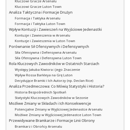
Kluczowi Gracze Arsenalu
Kluczowi Gracze Luton Town
Analiza Taktyczna i Formacje Drużyn
Formacja i Taktyka Arsenalu
Formacja i Taktyka Luton Town
Wpływ Kontuzji i Zawieszeń na Wyjściowe Jedenastki
Kontuzje i Zawieszenia w Arsenalu
Kontuzje i Zawieszenia w Luton Town
Porównanie Sił Ofensywnych i Defensywnych
Siła Ofensywna i Defensywna Arsenalu
Siła Ofensywna i Defensywna Luton Town
Rola Kluczowych Zawodników w Ostatnich Starciach
Występy Jakuba Kiwiora i Jego Znaczenie
Wpływ Rossa Barkleya na Grę Luton
Decydujące Bramki i Ich Autorzy (np. Declan Rice)
Analiza Przedmeczowa: Co Mówią Statystyki i Historia?
Historia Bezpośrednich Spotkań
Statystyki Kluczowych Zawodników w Sezonie
Możliwe Zmiany w Składach i Ich Konsekwencje
Potencjalne Zmiany w Wyjściowej Jedenastce Arsenalu
Możliwe Zmiany w Wyjściowej Jedenastce Luton Town
Przewidywane Bramkarze i Formacje Linii Obrony
Bramkarz i Obrońcy Arsenalu