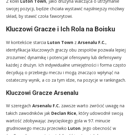
Z kolei
Luton Town
, jako drużyna walcząca o utrzymanie
swojej pozycji, będzie chciała wystawić najsilniejszy możliwy
skład, by stawić czoła faworytowi.
Kluczowi Gracze i Ich Rola na Boisku
W kontekście starcia
Luton Town
z
Arsenalu F.C.
,
identyfikacja kluczowych graczy obu zespołów pozwala lepiej
zrozumieć dynamikę i potencjał ofensywny lub defensywny
każdej z drużyn. Ich indywidualne umiejętności i forma często
decydują o przebiegu meczu i mogą znacząco wpłynąć na
ostateczny wynik, a co za tym idzie, na pozycje w rankingach.
Kluczowi Gracze Arsenalu
W szeregach
Arsenalu F.C.
zawsze warto zwrócić uwagę na
takich zawodników jak
Declan Rice
, który udowodnił swoją
wartość zdobywając zwycięskiego gola w 97. minucie
grudniowego meczu przeciwko
Luton
. Jego obecność w