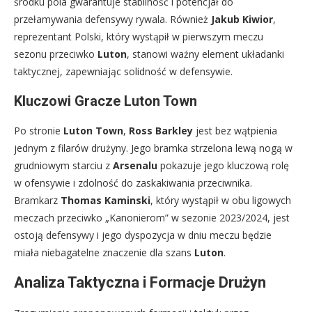
środku pola gwarantuje stabilność i potencjał do
przełamywania defensywy rywala. Również
Jakub Kiwior
,
reprezentant Polski, który wystąpił w pierwszym meczu
sezonu przeciwko
Luton
, stanowi ważny element układanki
taktycznej, zapewniając solidność w defensywie.
Kluczowi Gracze Luton Town
Po stronie
Luton Town
,
Ross Barkley
jest bez wątpienia
jednym z filarów drużyny. Jego bramka strzelona lewą nogą w
grudniowym starciu z
Arsenalu
pokazuje jego kluczową rolę
w ofensywie i zdolność do zaskakiwania przeciwnika.
Bramkarz
Thomas Kaminski
, który wystąpił w obu ligowych
meczach przeciwko „Kanonierom” w sezonie 2023/2024, jest
ostoją defensywy i jego dyspozycja w dniu meczu będzie
miała niebagatelne znaczenie dla szans
Luton
.
Analiza Taktyczna i Formacje Drużyn