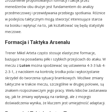
Zrozumienie proponowanych formacji i taktyk przez
menedżerów obu drużyn jest fundamentem do analizy
przedmeczowej i przewidywania przebiegu spotkania. Różnice
w podejściu taktycznym mogą stworzyć interesujące starcia
na boisku i wpłynąć na to, jak kształtować się będą statystyki
meczowe.
Formacja i Taktyka Arsenalu
Trener Mikel Arteta często stosuje elastyczne formacje,
bazujące na posiadaniu piłki i szybkich przejściach do ataku. W
meczu z
Luton
można spodziewać się ustawienia 4-3-3 lub 4-
2-3-1, z naciskiem na kontrolę środka pola i wykorzystanie
skrzydeł do tworzenia sytuacji bramkowych. Możliwe zmiany
taktyczne w trakcie meczu, szczególnie w drugiej połowie, są
znakiem rozpoznawczym jego pracy. Wielu kibiców zastanawia
się, jak te zmiany wpływają na rankingi, ale z mojego
doświadczenia wynika, że kluczem jest umiejętność adaptacji.