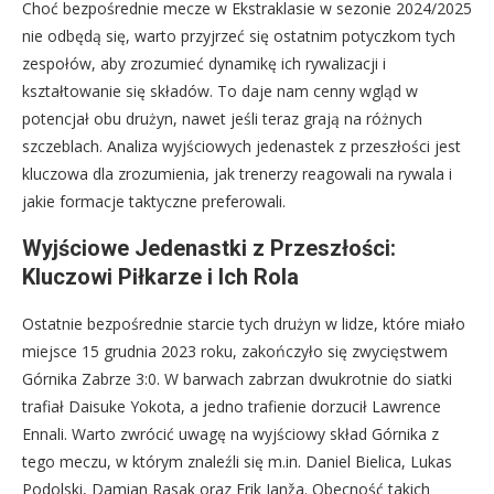
Choć bezpośrednie mecze w Ekstraklasie w sezonie 2024/2025
nie odbędą się, warto przyjrzeć się ostatnim potyczkom tych
zespołów, aby zrozumieć dynamikę ich rywalizacji i
kształtowanie się składów. To daje nam cenny wgląd w
potencjał obu drużyn, nawet jeśli teraz grają na różnych
szczeblach. Analiza wyjściowych jedenastek z przeszłości jest
kluczowa dla zrozumienia, jak trenerzy reagowali na rywala i
jakie formacje taktyczne preferowali.
Wyjściowe Jedenastki z Przeszłości:
Kluczowi Piłkarze i Ich Rola
Ostatnie bezpośrednie starcie tych drużyn w lidze, które miało
miejsce 15 grudnia 2023 roku, zakończyło się zwycięstwem
Górnika Zabrze 3:0. W barwach zabrzan dwukrotnie do siatki
trafiał Daisuke Yokota, a jedno trafienie dorzucił Lawrence
Ennali. Warto zwrócić uwagę na wyjściowy skład Górnika z
tego meczu, w którym znaleźli się m.in. Daniel Bielica, Lukas
Podolski, Damian Rasak oraz Erik Janža. Obecność takich