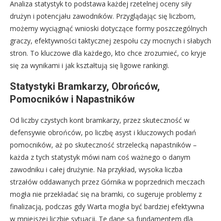
Analiza statystyk to podstawa każdej rzetelnej oceny siły
drużyn i potencjału zawodników. Przyglądając się liczbom,
możemy wyciągnąć wnioski dotyczące formy poszczególnych
graczy, efektywności taktycznej zespołu czy mocnych i słabych
stron. To kluczowe dla każdego, kto chce zrozumieć, co kryje
się za wynikami i jak kształtują się ligowe rankingi.
Statystyki Bramkarzy, Obrońców,
Pomocników i Napastników
Od liczby czystych kont bramkarzy, przez skuteczność w
defensywie obrońców, po liczbę asyst i kluczowych podań
pomocników, aż po skuteczność strzelecką napastników –
każda z tych statystyk mówi nam coś ważnego o danym
zawodniku i całej drużynie. Na przykład, wysoka liczba
strzałów oddawanych przez Górnika w poprzednich meczach
mogła nie przekładać się na bramki, co sugeruje problemy z
finalizacją, podczas gdy Warta mogła być bardziej efektywna
w mniejszej liczbie sytuacji. Te dane są fundamentem dla