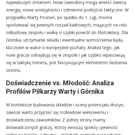
największym zmianom. Nowi zawodnicy mogą wnieść świeżą
energię, nowe umiejętności i odmienne podejście taktyczne. W
przypadku Warty Poznań, po spadku do 1. Ligi, można
spodziewać się pewnych roszad kadrowych, mających na celu
odbudowę zespołu i walkę o szybki powrót do Ekstraklasy. Dla
Górnika, utrzymanie składu i ewentualne wzmocnienia będą
kluczowe w walce o europejskie puchary. Analiza tego, jak
nowi gracze odnajdują się w zespole i jak szybko wpasowują
się w taktykę trenera, jest fascynującym elementem śledzenia
sezonu.
Doświadczenie vs. Młodość: Analiza
Profilów Piłkarzy Warty i Górnika
W kontekście budowania składów i oceny potencjału drużyn,
zawsze warto przyjrzeć się rozkładowi wiekowemu i
doświadczeniu zawodników. Z jednej strony mamy
doświadczonych graczy, którzy wnoszą spokój i pewność
siebie na boisko, z drugiej – młodych, pełnych pasji piłkarzy,