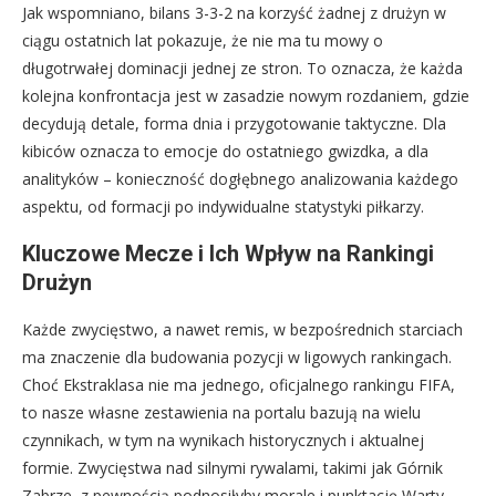
Jak wspomniano, bilans 3-3-2 na korzyść żadnej z drużyn w
ciągu ostatnich lat pokazuje, że nie ma tu mowy o
długotrwałej dominacji jednej ze stron. To oznacza, że każda
kolejna konfrontacja jest w zasadzie nowym rozdaniem, gdzie
decydują detale, forma dnia i przygotowanie taktyczne. Dla
kibiców oznacza to emocje do ostatniego gwizdka, a dla
analityków – konieczność dogłębnego analizowania każdego
aspektu, od formacji po indywidualne statystyki piłkarzy.
Kluczowe Mecze i Ich Wpływ na Rankingi
Drużyn
Każde zwycięstwo, a nawet remis, w bezpośrednich starciach
ma znaczenie dla budowania pozycji w ligowych rankingach.
Choć Ekstraklasa nie ma jednego, oficjalnego rankingu FIFA,
to nasze własne zestawienia na portalu bazują na wielu
czynnikach, w tym na wynikach historycznych i aktualnej
formie. Zwycięstwa nad silnymi rywalami, takimi jak Górnik
Zabrze, z pewnością podnosiłyby morale i punktację Warty,