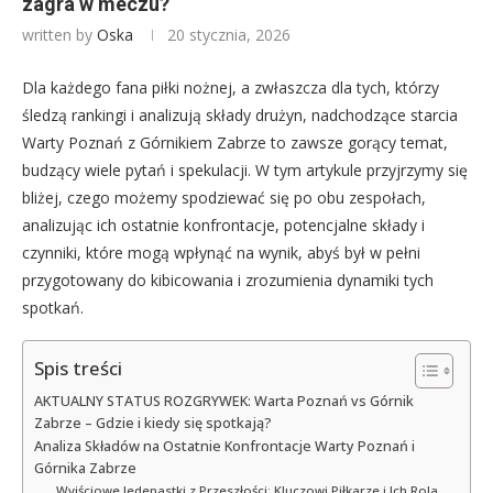
zagra w meczu?
written by
Oska
20 stycznia, 2026
Dla każdego fana piłki nożnej, a zwłaszcza dla tych, którzy
śledzą rankingi i analizują składy drużyn, nadchodzące starcia
Warty Poznań z Górnikiem Zabrze to zawsze gorący temat,
budzący wiele pytań i spekulacji. W tym artykule przyjrzymy się
bliżej, czego możemy spodziewać się po obu zespołach,
analizując ich ostatnie konfrontacje, potencjalne składy i
czynniki, które mogą wpłynąć na wynik, abyś był w pełni
przygotowany do kibicowania i zrozumienia dynamiki tych
spotkań.
Spis treści
AKTUALNY STATUS ROZGRYWEK: Warta Poznań vs Górnik
Zabrze – Gdzie i kiedy się spotkają?
Analiza Składów na Ostatnie Konfrontacje Warty Poznań i
Górnika Zabrze
Wyjściowe Jedenastki z Przeszłości: Kluczowi Piłkarze i Ich Rola