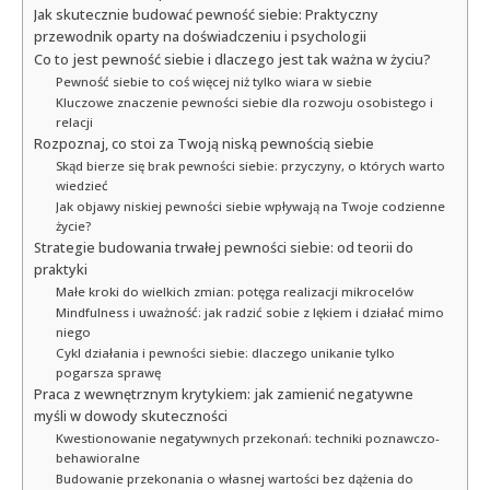
Jak skutecznie budować pewność siebie: Praktyczny
przewodnik oparty na doświadczeniu i psychologii
Co to jest pewność siebie i dlaczego jest tak ważna w życiu?
Pewność siebie to coś więcej niż tylko wiara w siebie
Kluczowe znaczenie pewności siebie dla rozwoju osobistego i
relacji
Rozpoznaj, co stoi za Twoją niską pewnością siebie
Skąd bierze się brak pewności siebie: przyczyny, o których warto
wiedzieć
Jak objawy niskiej pewności siebie wpływają na Twoje codzienne
życie?
Strategie budowania trwałej pewności siebie: od teorii do
praktyki
Małe kroki do wielkich zmian: potęga realizacji mikrocelów
Mindfulness i uważność: jak radzić sobie z lękiem i działać mimo
niego
Cykl działania i pewności siebie: dlaczego unikanie tylko
pogarsza sprawę
Praca z wewnętrznym krytykiem: jak zamienić negatywne
myśli w dowody skuteczności
Kwestionowanie negatywnych przekonań: techniki poznawczo-
behawioralne
Budowanie przekonania o własnej wartości bez dążenia do