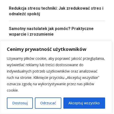
Redukcja stresu techniki: Jak zredukować stres i
odnaleźć spokój
Samotny nastolatek jak pomóc? Praktyczne
wsparcie i zrozumienie
Cenimy prywatność użytkowników
Jak walczyć z niską samooceną: Skuteczne
metody i pewność siebie
Używamy plików cookie, aby poprawić jakość przeglądania,
wyświetlać reklamy lub treści dostosowane do
Dlaczego nie mogę schudnąć psychika? Mentalne
indywidualnych potrzeb użytkowników oraz analizować
blokady w walce o wagę
ruch na stronie. Kliknięcie przycisku „Akceptuj wszystkie”
oznacza zgodę na wykorzystywanie przez nas plików
Sennik: Poznaj znaczenie swoich snów – pełna
cookie.
interpretacja
Dostosuj
Odrzucać
Akceptuj wszystko