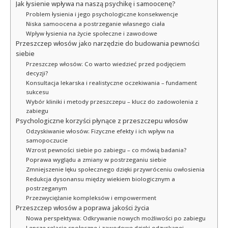
Jak łysienie wpływa na naszą psychikę i samoocenę?
Problem łysienia i jego psychologiczne konsekwencje
Niska samoocena a postrzeganie własnego ciała
Wpływ łysienia na życie społeczne i zawodowe
Przeszczep włosów jako narzędzie do budowania pewności
siebie
Przeszczep włosów: Co warto wiedzieć przed podjęciem
decyzji?
Konsultacja lekarska i realistyczne oczekiwania – fundament
sukcesu
Wybór kliniki i metody przeszczepu – klucz do zadowolenia z
zabiegu
Psychologiczne korzyści płynące z przeszczepu włosów
Odzyskiwanie włosów: Fizyczne efekty i ich wpływ na
samopoczucie
Wzrost pewności siebie po zabiegu – co mówią badania?
Poprawa wyglądu a zmiany w postrzeganiu siebie
Zmniejszenie lęku społecznego dzięki przywróceniu owłosienia
Redukcja dysonansu między wiekiem biologicznym a
postrzeganym
Przezwyciężanie kompleksów i empowerment
Przeszczep włosów a poprawa jakości życia
Nowa perspektywa: Odkrywanie nowych możliwości po zabiegu
Lepsze relacje społeczne i zawodowe dzięki odzyskanej