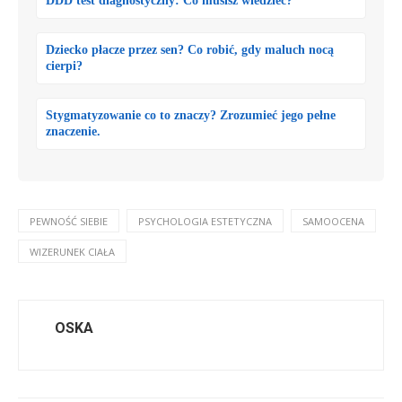
DDD test diagnostyczny: Co musisz wiedzieć?
Dziecko płacze przez sen? Co robić, gdy maluch nocą
cierpi?
Stygmatyzowanie co to znaczy? Zrozumieć jego pełne
znaczenie.
PEWNOŚĆ SIEBIE
PSYCHOLOGIA ESTETYCZNA
SAMOOCENA
WIZERUNEK CIAŁA
OSKA