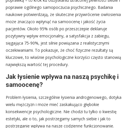
poprawką – to krok ku odzyskaniu utraconej pewności siebie i
poprawie ogólnego samopoczucia psychicznego. Badania
naukowe potwierdzają, że skuteczne przywrócenie owłosienia
może znacząco wpłynąć na samoocenę i jakość życia
pacjentów. Około 95% osób po przeszczepie deklaruje
pozytywny wpływ emocjonalny, a satysfakcja z zabiegu,
sięgająca 75-90%, jest silnie powiązana z realistycznymi
oczekiwaniami. To pokazuje, że choć fizyczne rezultaty są
kluczowe, to właśnie psychologiczne korzyści często stanowią
największą wartość tej procedury.
Jak łysienie wpływa na naszą psychikę i
samoocenę?
Problem łysienia, szczególnie łysienia androgenowego, dotyka
wielu mężczyzn i może mieć zaskakująco głębokie
konsekwencje psychologiczne. Nie chodzi tu tylko o kwestię
estetyki, ale o to, jak postrzegamy samych siebie i jak to
postrzeganie wpływa na nasze codzienne funkcjonowanie.