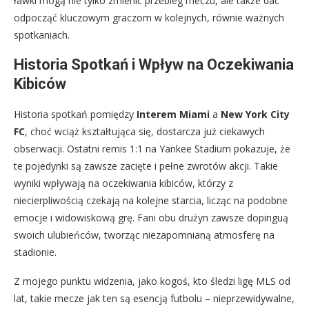
ławki mogą nie tylko zmienić przebieg meczu, ale także dać
odpocząć kluczowym graczom w kolejnych, równie ważnych
spotkaniach.
Historia Spotkań i Wpływ na Oczekiwania
Kibiców
Historia spotkań pomiędzy
Interem Miami
a
New York City
FC
, choć wciąż kształtująca się, dostarcza już ciekawych
obserwacji. Ostatni remis 1:1 na Yankee Stadium pokazuje, że
te pojedynki są zawsze zacięte i pełne zwrotów akcji. Takie
wyniki wpływają na oczekiwania kibiców, którzy z
niecierpliwością czekają na kolejne starcia, licząc na podobne
emocje i widowiskową grę. Fani obu drużyn zawsze dopinguą
swoich ulubieńców, tworząc niezapomnianą atmosferę na
stadionie.
Z mojego punktu widzenia, jako kogoś, kto śledzi ligę MLS od
lat, takie mecze jak ten są esencją futbolu – nieprzewidywalne,