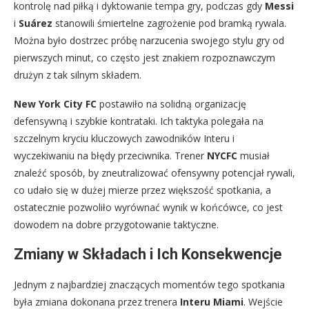
kontrolę nad piłką i dyktowanie tempa gry, podczas gdy
Messi
i
Suárez
stanowili śmiertelne zagrożenie pod bramką rywala.
Można było dostrzec próbę narzucenia swojego stylu gry od
pierwszych minut, co często jest znakiem rozpoznawczym
drużyn z tak silnym składem.
New York City FC
postawiło na solidną organizację
defensywną i szybkie kontrataki. Ich taktyka polegała na
szczelnym kryciu kluczowych zawodników Interu i
wyczekiwaniu na błędy przeciwnika. Trener
NYCFC
musiał
znaleźć sposób, by zneutralizować ofensywny potencjał rywali,
co udało się w dużej mierze przez większość spotkania, a
ostatecznie pozwoliło wyrównać wynik w końcówce, co jest
dowodem na dobre przygotowanie taktyczne.
Zmiany w Składach i Ich Konsekwencje
Jednym z najbardziej znaczących momentów tego spotkania
była zmiana dokonana przez trenera
Interu Miami
. Wejście