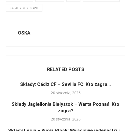
SKŁADY MECZOWE
OSKA
RELATED POSTS
Składy: Cádiz CF – Sevilla FC: Kto zagra...
20 stycznia, 2026
Składy Jagiellonia Białystok – Warta Poznań: Kto
zagra?
20 stycznia, 2026
Składy Legia – Wisła Płock: Wyjściowe jedenastki i...