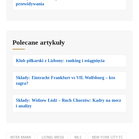
przewidywania
Polecane artykuły
Klub piłkarski z Lizbony: ranking i osiągnięcia
Składy: Eintracht Frankfurt vs VfL Wolfsburg – kto
zagra?
Składy: Widzew Łódź – Ruch Chorzów: Kadry na mecz
i analizy
INTER MIAMI
LIONEL MESSI
MLS
NEW YORK CITY FC