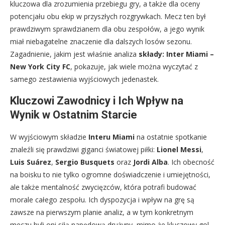
kluczowa dla zrozumienia przebiegu gry, a także dla oceny
potencjału obu ekip w przyszłych rozgrywkach. Mecz ten był
prawdziwym sprawdzianem dla obu zespołów, a jego wynik
miał niebagatelne znaczenie dla dalszych losów sezonu.
Zagadnienie, jakim jest właśnie analiza
składy: Inter Miami –
New York City FC
, pokazuje, jak wiele można wyczytać z
samego zestawienia wyjściowych jedenastek.
Kluczowi Zawodnicy i Ich Wpływ na
Wynik w Ostatnim Starcie
W wyjściowym składzie
Interu Miami
na ostatnie spotkanie
znaleźli się prawdziwi giganci światowej piłki:
Lionel Messi
,
Luis Suárez
,
Sergio Busquets
oraz
Jordi Alba
. Ich obecność
na boisku to nie tylko ogromne doświadczenie i umiejętności,
ale także mentalność zwycięzców, która potrafi budować
morale całego zespołu. Ich dyspozycja i wpływ na grę są
zawsze na pierwszym planie analiz, a w tym konkretnym
meczu byli oni siłą napędową drużyny, mimo że kluczowy gol