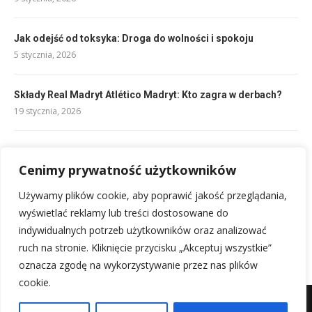
Jak odejść od toksyka: Droga do wolności i spokoju
5 stycznia, 2026
Składy Real Madryt Atlético Madryt: Kto zagra w derbach?
19 stycznia, 2026
Obwód palca 6 cm jaki to rozmiar pierścionka? Zmierz!
Cenimy prywatność użytkowników
18 stycznia, 2026
Używamy plików cookie, aby poprawić jakość przeglądania,
Ile trwa mecz piłki nożnej? Oficjalny czas gry i zasady
wyświetlać reklamy lub treści dostosowane do
18 stycznia, 2026
indywidualnych potrzeb użytkowników oraz analizować
ruch na stronie. Kliknięcie przycisku „Akceptuj wszystkie”
oznacza zgodę na wykorzystywanie przez nas plików
cookie.
Mapa witryny
Kontakt z nami