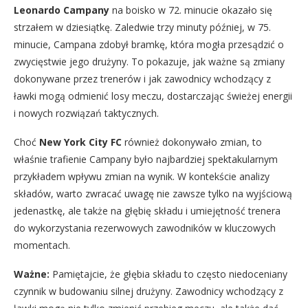
Leonardo Campany
na boisko w 72. minucie okazało się
strzałem w dziesiątkę. Zaledwie trzy minuty później, w 75.
minucie, Campana zdobył bramkę, która mogła przesądzić o
zwycięstwie jego drużyny. To pokazuje, jak ważne są zmiany
dokonywane przez trenerów i jak zawodnicy wchodzący z
ławki mogą odmienić losy meczu, dostarczając świeżej energii
i nowych rozwiązań taktycznych.
Choć
New York City FC
również dokonywało zmian, to
właśnie trafienie Campany było najbardziej spektakularnym
przykładem wpływu zmian na wynik. W kontekście analizy
składów, warto zwracać uwagę nie zawsze tylko na wyjściową
jedenastkę, ale także na głębię składu i umiejętność trenera
do wykorzystania rezerwowych zawodników w kluczowych
momentach.
Ważne:
Pamiętajcie, że głębia składu to często niedoceniany
czynnik w budowaniu silnej drużyny. Zawodnicy wchodzący z