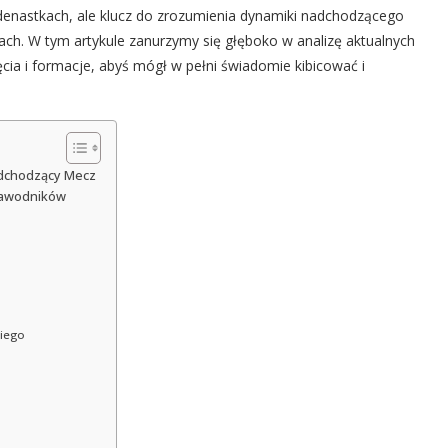
edenastkach, ale klucz do zrozumienia dynamiki nadchodzącego
jach. W tym artykule zanurzymy się głęboko w analizę aktualnych
cia i formacje, abyś mógł w pełni świadomie kibicować i
adchodzący Mecz
 Zawodników
viego