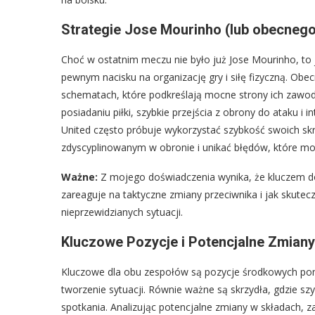
Strategie Jose Mourinho (lub obecnego
Choć w ostatnim meczu nie było już Jose Mourinho, to
pewnym nacisku na organizację gry i siłę fizyczną. Ob
schematach, które podkreślają mocne strony ich zawo
posiadaniu piłki, szybkie przejścia z obrony do ataku i 
United często próbuje wykorzystać szybkość swoich skrz
zdyscyplinowanym w obronie i unikać błędów, które mog
Ważne:
Z mojego doświadczenia wynika, że kluczem do z
zareaguje na taktyczne zmiany przeciwnika i jak skutec
nieprzewidzianych sytuacji.
Kluczowe Pozycje i Potencjalne Zmian
Kluczowe dla obu zespołów są pozycje środkowych pomo
tworzenie sytuacji. Równie ważne są skrzydła, gdzie sz
spotkania. Analizując potencjalne zmiany w składach, 