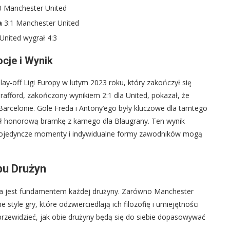
0 Manchester United
a
3:1 Manchester United
United wygrał 4:3
cje i Wynik
ay-off Ligi Europy w lutym 2023 roku, który zakończył się
afford, zakończony wynikiem 2:1 dla United, pokazał, że
Barcelonie. Gole Freda i Antony’ego były kluczowe dla tamtego
 honorową bramkę z karnego dla Blaugrany. Ten wynik
a pojedyncze momenty i indywidualne formy zawodników mogą
bu Drużyn
óra jest fundamentem każdej drużyny. Zarówno Manchester
 style gry, które odzwierciedlają ich filozofię i umiejętności
przewidzieć, jak obie drużyny będą się do siebie dopasowywać