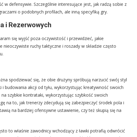
ć w defensywie. Szczególnie interesujące jest, jak radzą sobie z
czami o podobnych profilach, ale inną specyfiką gry.
ia i Rezerwowych
ram się wyjść poza oczywistość i przewidzieć, jakie
 nieoczywiste ruchy taktyczne i roszady w składzie często
u.
na spodziewać się, że obie drużyny spróbują narzucić swój styl
i i budowania akcji od tyłu, wykorzystując kreatywność swoich
na szybkie kontrataki, wykorzystując szybkość swoich
gę na to, jak trenerzy zdecydują się zabezpieczyć środek pola i
awią na bardziej ofensywne ustawienie, czy też skupią się na
sto to właśnie zawodnicy wchodzący z ławki potrafią odwrócić