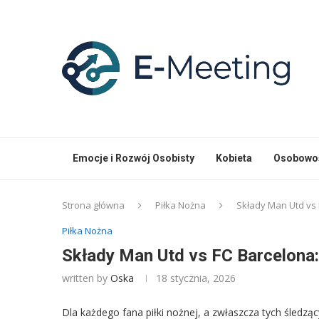
Emocje i Rozwój Osobisty
Kobieta
Osobowoś
Strona główna
Piłka Nożna
Składy Man Utd vs 
Piłka Nożna
Składy Man Utd vs FC Barcelona:
written by
Oska
18 stycznia, 2026
Dla każdego fana piłki nożnej, a zwłaszcza tych śledząc