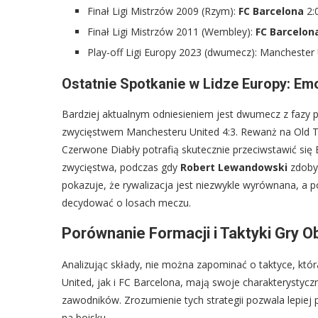
Finał Ligi Mistrzów 2009 (Rzym):
FC Barcelona
2:
Finał Ligi Mistrzów 2011 (Wembley):
FC Barcelon
Play-off Ligi Europy 2023 (dwumecz): Manchester 
Ostatnie Spotkanie w Lidze Europy: Emo
Bardziej aktualnym odniesieniem jest dwumecz z fazy pl
zwycięstwem Manchesteru United 4:3. Rewanż na Old Tr
Czerwone Diabły potrafią skutecznie przeciwstawić się 
zwycięstwa, podczas gdy
Robert Lewandowski
zdobył
pokazuje, że rywalizacja jest niezwykle wyrównana, 
decydować o losach meczu.
Porównanie Formacji i Taktyki Gry O
Analizując składy, nie można zapominać o taktyce, kt
United, jak i FC Barcelona, mają swoje charakterystyczne
zawodników. Zrozumienie tych strategii pozwala lepiej 
na boisku.