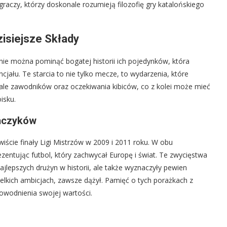
aczy, którzy doskonale rozumieją filozofię gry katalońskiego
zisiejsze Składy
ie można pominąć bogatej historii ich pojedynków, która
ncjału. Te starcia to nie tylko mecze, to wydarzenia, które
le zawodników oraz oczekiwania kibiców, co z kolei może mieć
isku.
ończyków
iście finały Ligi Mistrzów w 2009 i 2011 roku. W obu
zentując futbol, który zachwycał Europę i świat. Te zwycięstwa
ajlepszych drużyn w historii, ale także wyznaczyły pewien
elkich ambicjach, zawsze dążył. Pamięć o tych porażkach z
wodnienia swojej wartości.