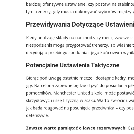
bardziej ofensywne ustawienie, czy postawi na stabilnoś
tym trenerzy, gdy muszą dokonywać wyborów między gra
Przewidywania Dotyczące Ustawien
Kiedy analizuję składy na nadchodzący mecz, zawsze sta
niespodzianki mogą przygotować trenerzy. To właśnie te
decydują o przebiegu spotkania i jego końcowym wynik
Potencjalne Ustawienia Taktyczne
Biorąc pod uwagę ostatnie mecze i dostępne kadry, moż
gry. Barcelona zapewne będzie dążyć do posiadania piłk
pomocników. Manchester United z kolei może postawić 
skrzydłowych i siłę fizyczną w ataku. Warto zwrócić uwa
jak będą reagować na posunięcia przeciwnika – czy post
defensywie.
Zawsze warto pamiętać o ławce rezerwowych!
Czę