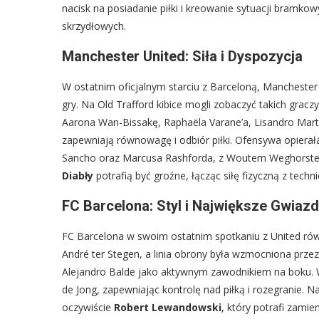
nacisk na posiadanie piłki i kreowanie sytuacji bramk
skrzydłowych.
Manchester United: Siła i Dyspozycja
W ostatnim oficjalnym starciu z Barceloną, Manchester 
gry. Na Old Trafford kibice mogli zobaczyć takich gra
Aarona Wan-Bissakę, Raphaëla Varane’a, Lisandro Marti
zapewniają równowagę i odbiór piłki. Ofensywa opierał
Sancho oraz Marcusa Rashforda, z Woutem Weghorstem
Diabły
potrafią być groźne, łącząc siłę fizyczną z tech
FC Barcelona: Styl i Największe Gwiaz
FC Barcelona w swoim ostatnim spotkaniu z United rów
André ter Stegen, a linia obrony była wzmocniona przez
Alejandro Balde jako aktywnym zawodnikiem na boku. W
de Jong, zapewniając kontrolę nad piłką i rozegranie. N
oczywiście
Robert Lewandowski
, który potrafi zamie