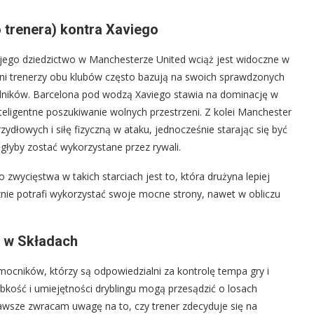
 trenera) kontra Xaviego
 jego dziedzictwo w Manchesterze United wciąż jest widoczne w
ecni trenerzy obu klubów często bazują na swoich sprawdzonych
dników. Barcelona pod wodzą Xaviego stawia na dominację w
inteligentne poszukiwanie wolnych przestrzeni. Z kolei Manchester
ydłowych i siłę fizyczną w ataku, jednocześnie starając się być
łyby zostać wykorzystane przez rywali.
wycięstwa w takich starciach jest to, która drużyna lepiej
znie potrafi wykorzystać swoje mocne strony, nawet w obliczu
y w Składach
cników, którzy są odpowiedzialni za kontrolę tempa gry i
ybkość i umiejętności dryblingu mogą przesądzić o losach
zawsze zwracam uwagę na to, czy trener zdecyduje się na