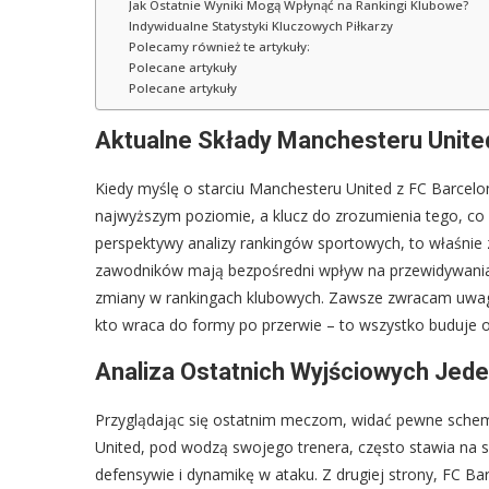
Jak Ostatnie Wyniki Mogą Wpłynąć na Rankingi Klubowe?
Indywidualne Statystyki Kluczowych Piłkarzy
Polecamy również te artykuły:
Polecane artykuły
Polecane artykuły
Aktualne Składy Manchesteru Unite
Kiedy myślę o starciu Manchesteru United z FC Barcelo
najwyższym poziomie, a klucz do zrozumienia tego, co w
perspektywy analizy rankingów sportowych, to właśnie
zawodników mają bezpośredni wpływ na przewidywania 
zmiany w rankingach klubowych. Zawsze zwracam uwagę n
kto wraca do formy po przerwie – to wszystko buduje o
Analiza Ostatnich Wyjściowych Jed
Przyglądając się ostatnim meczom, widać pewne schem
United, pod wodzą swojego trenera, często stawia na s
defensywie i dynamikę w ataku. Z drugiej strony, FC Ba