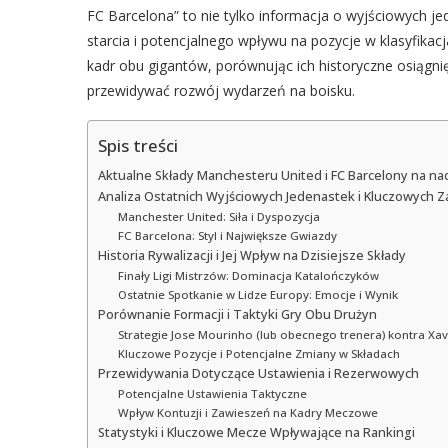
FC Barcelona” to nie tylko informacja o wyjściowych j
starcia i potencjalnego wpływu na pozycje w klasyfikac
kadr obu gigantów, porównując ich historyczne osiągnię
przewidywać rozwój wydarzeń na boisku.
Spis treści
Aktualne Składy Manchesteru United i FC Barcelony na n
Analiza Ostatnich Wyjściowych Jedenastek i Kluczowych
Manchester United: Siła i Dyspozycja
FC Barcelona: Styl i Największe Gwiazdy
Historia Rywalizacji i Jej Wpływ na Dzisiejsze Składy
Finały Ligi Mistrzów: Dominacja Katalończyków
Ostatnie Spotkanie w Lidze Europy: Emocje i Wynik
Porównanie Formacji i Taktyki Gry Obu Drużyn
Strategie Jose Mourinho (lub obecnego trenera) kontra Xa
Kluczowe Pozycje i Potencjalne Zmiany w Składach
Przewidywania Dotyczące Ustawienia i Rezerwowych
Potencjalne Ustawienia Taktyczne
Wpływ Kontuzji i Zawieszeń na Kadry Meczowe
Statystyki i Kluczowe Mecze Wpływające na Rankingi