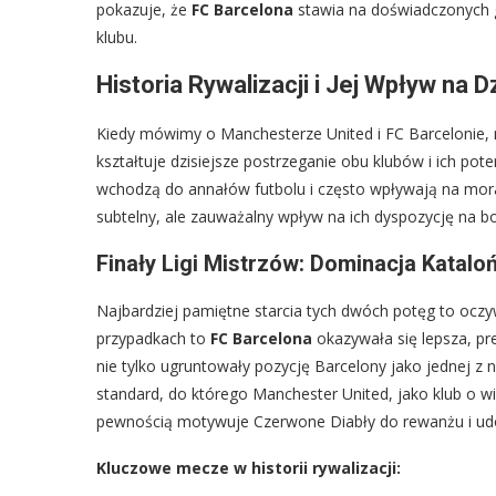
pokazuje, że
FC Barcelona
stawia na doświadczonych gr
klubu.
Historia Rywalizacji i Jej Wpływ na D
Kiedy mówimy o Manchesterze United i FC Barcelonie, n
kształtuje dzisiejsze postrzeganie obu klubów i ich pote
wchodzą do annałów futbolu i często wpływają na mora
subtelny, ale zauważalny wpływ na ich dyspozycję na bo
Finały Ligi Mistrzów: Dominacja Katal
Najbardziej pamiętne starcia tych dwóch potęg to oczyw
przypadkach to
FC Barcelona
okazywała się lepsza, pre
nie tylko ugruntowały pozycję Barcelony jako jednej z n
standard, do którego Manchester United, jako klub o wi
pewnością motywuje Czerwone Diabły do rewanżu i udo
Kluczowe mecze w historii rywalizacji: