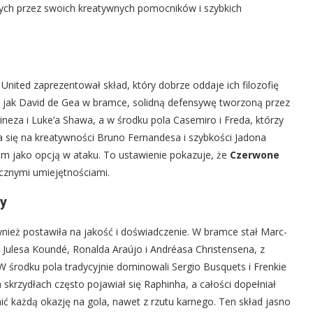
owych przez swoich kreatywnych pomocników i szybkich
United zaprezentował skład, który dobrze oddaje ich filozofię
czy jak David de Gea w bramce, solidną defensywę tworzoną przez
neza i Luke’a Shawa, a w środku pola Casemiro i Freda, którzy
a się na kreatywności Bruno Fernandesa i szybkości Jadona
 jako opcją w ataku. To ustawienie pokazuje, że
Czerwone
nicznymi umiejętnościami.
dy
nież postawiła na jakość i doświadczenie. W bramce stał Marc-
 Julesa Koundé, Ronalda Araújo i Andréasa Christensena, z
 środku pola tradycyjnie dominowali Sergio Busquets i Frenkie
a skrzydłach często pojawiał się Raphinha, a całości dopełniał
nić każdą okazję na gola, nawet z rzutu karnego. Ten skład jasno