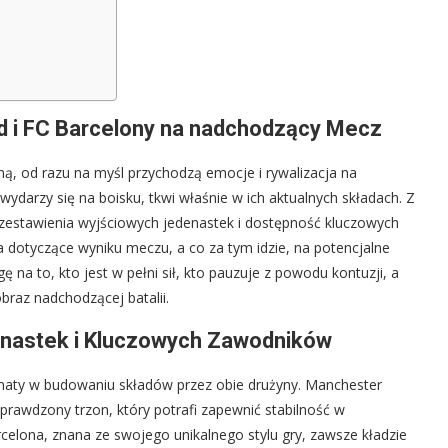
d i FC Barcelony na nadchodzący Mecz
ną, od razu na myśl przychodzą emocje i rywalizacja na
ydarzy się na boisku, tkwi właśnie w ich aktualnych składach. Z
 zestawienia wyjściowych jedenastek i dostępność kluczowych
dotyczące wyniku meczu, a co za tym idzie, na potencjalne
a to, kto jest w pełni sił, kto pauzuje z powodu kontuzji, a
braz nadchodzącej batalii.
enastek i Kluczowych Zawodników
aty w budowaniu składów przez obie drużyny. Manchester
prawdzony trzon, który potrafi zapewnić stabilność w
rcelona, znana ze swojego unikalnego stylu gry, zawsze kładzie