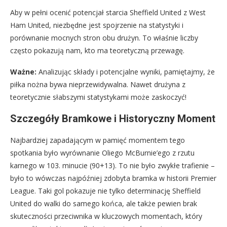
Aby w pełni ocenić potencjał starcia Sheffield United z West
Ham United, niezbędne jest spojrzenie na statystyki i
porównanie mocnych stron obu drużyn. To właśnie liczby
często pokazują nam, kto ma teoretyczną przewagę.
Ważne:
Analizując składy i potencjalne wyniki, pamiętajmy, że
piłka nożna bywa nieprzewidywalna. Nawet drużyna z
teoretycznie słabszymi statystykami może zaskoczyć!
Szczegóły Bramkowe i Historyczny Moment
Najbardziej zapadającym w pamięć momentem tego
spotkania było wyrównanie Oliego McBurnie’ego z rzutu
karnego w 103. minucie (90+13). To nie było zwykłe trafienie –
było to wówczas najpóźniej zdobyta bramka w historii Premier
League. Taki gol pokazuje nie tylko determinację Sheffield
United do walki do samego końca, ale także pewien brak
skuteczności przeciwnika w kluczowych momentach, który