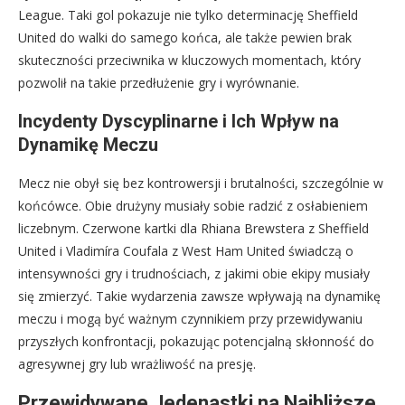
League. Taki gol pokazuje nie tylko determinację Sheffield
United do walki do samego końca, ale także pewien brak
skuteczności przeciwnika w kluczowych momentach, który
pozwolił na takie przedłużenie gry i wyrównanie.
Incydenty Dyscyplinarne i Ich Wpływ na
Dynamikę Meczu
Mecz nie obył się bez kontrowersji i brutalności, szczególnie w
końcówce. Obie drużyny musiały sobie radzić z osłabieniem
liczebnym. Czerwone kartki dla Rhiana Brewstera z Sheffield
United i Vladimíra Coufala z West Ham United świadczą o
intensywności gry i trudnościach, z jakimi obie ekipy musiały
się zmierzyć. Takie wydarzenia zawsze wpływają na dynamikę
meczu i mogą być ważnym czynnikiem przy przewidywaniu
przyszłych konfrontacji, pokazując potencjalną skłonność do
agresywnej gry lub wrażliwość na presję.
Przewidywane Jedenastki na Najbliższe