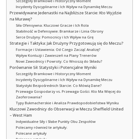
Szczegóły Bramkowe i Historyczny Moment
Incydenty Dyscyplinarne i Ich Wpływ na Dynamikę Meczu
Przewidywane Jedenastki na Najbliższe Starcie: Kto Wyjdzie
na Murawę?
Siła Ofensywna: Kluczowi Gracze i Ich Rola
Stabilność w Defensywie: Bramkarze i Linia Obrony
Serce Drużyny: Pomocnicy i Ich Wpływ na Grę
Strategie i Taktyka: Jak Drużyny Przygotowują się do Meczu?
Formacje i Ustawienia: Od Czego Zacząć Analizę?
Wpływ Kontuzji i Zawieszeń na Plany Trenerów
Nowi Zawodnicy i Powroty: Co Wnoszą do Składu?
Porównanie Sił: Statystyki i Potencjalne Wyniki
Szczegóły Bramkowe i Historyczny Moment
Incydenty Dyscyplinarne i Ich Wpływ na Dynamikę Meczu
Statystyki Bezpośrednich Starcie: Co Mówią Dane?
Przewaga Gospodarzy vs. Przewaga Gości: Kto Ma Więcej do
Zaoferowania?
Typy Bukmacherskie i Analiza Prawdopodobieństwa Wyniku
Kluczowi Zawodnicy do Obserwacji w Meczu Sheffield United
– West Ham
Indywidualne Siły i Słabe Punkty Obu Zespołów
Polecamy również te artykuły:
Polecane artykuły