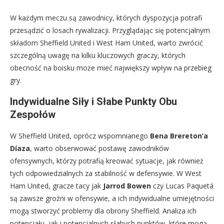
W każdym meczu są zawodnicy, których dyspozycja potrafi
przesądzić o losach rywalizacji. Przyglądając się potencjalnym
składom Sheffield United i West Ham United, warto zwrócić
szczególną uwagę na kilku kluczowych graczy, których
obecność na boisku może mieć największy wpływ na przebieg
gry.
Indywidualne Siły i Słabe Punkty Obu
Zespołów
W Sheffield United, oprócz wspomnianego
Bena Brereton’a
Díaza
, warto obserwować postawę zawodników
ofensywnych, którzy potrafią kreować sytuacje, jak również
tych odpowiedzialnych za stabilność w defensywie. W West
Ham United, gracze tacy jak
Jarrod Bowen
czy Lucas Paquetá
są zawsze groźni w ofensywie, a ich indywidualne umiejętności
mogą stworzyć problemy dla obrony Sheffield. Analiza ich
potencjału, jak i potencjalnych słabych punktów, które mogą