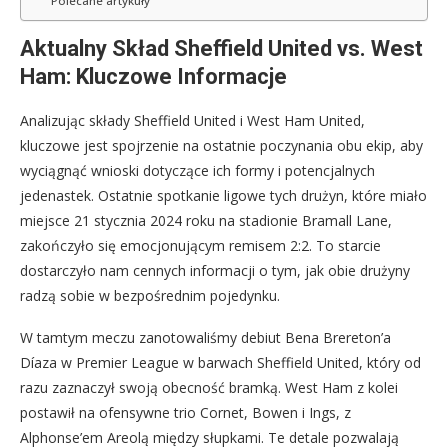
Polecane artykuły
Aktualny Skład Sheffield United vs. West
Ham: Kluczowe Informacje
Analizując składy Sheffield United i West Ham United,
kluczowe jest spojrzenie na ostatnie poczynania obu ekip, aby
wyciągnąć wnioski dotyczące ich formy i potencjalnych
jedenastek. Ostatnie spotkanie ligowe tych drużyn, które miało
miejsce 21 stycznia 2024 roku na stadionie Bramall Lane,
zakończyło się emocjonującym remisem 2:2. To starcie
dostarczyło nam cennych informacji o tym, jak obie drużyny
radzą sobie w bezpośrednim pojedynku.
W tamtym meczu zanotowaliśmy debiut Bena Brereton’a
Díaza w Premier League w barwach Sheffield United, który od
razu zaznaczył swoją obecność bramką. West Ham z kolei
postawił na ofensywne trio Cornet, Bowen i Ings, z
Alphonse’em Areolą między słupkami. Te detale pozwalają