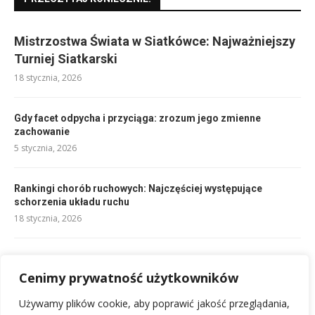
Mistrzostwa Świata w Siatkówce: Najważniejszy
Turniej Siatkarski
18 stycznia, 2026
Gdy facet odpycha i przyciąga: zrozum jego zmienne
zachowanie
5 stycznia, 2026
Rankingi chorób ruchowych: Najczęściej występujące
schorzenia układu ruchu
18 stycznia, 2026
Rozdwojenie jaźni przykłady: Jak rozpoznać to zaburzenie?
Cenimy prywatność użytkowników
4 stycznia, 2026
Używamy plików cookie, aby poprawić jakość przeglądania,