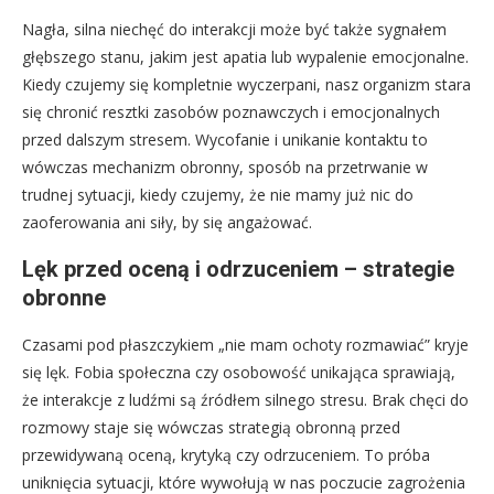
Nagła, silna niechęć do interakcji może być także sygnałem
głębszego stanu, jakim jest apatia lub wypalenie emocjonalne.
Kiedy czujemy się kompletnie wyczerpani, nasz organizm stara
się chronić resztki zasobów poznawczych i emocjonalnych
przed dalszym stresem. Wycofanie i unikanie kontaktu to
wówczas mechanizm obronny, sposób na przetrwanie w
trudnej sytuacji, kiedy czujemy, że nie mamy już nic do
zaoferowania ani siły, by się angażować.
Lęk przed oceną i odrzuceniem – strategie
obronne
Czasami pod płaszczykiem „nie mam ochoty rozmawiać” kryje
się lęk. Fobia społeczna czy osobowość unikająca sprawiają,
że interakcje z ludźmi są źródłem silnego stresu. Brak chęci do
rozmowy staje się wówczas strategią obronną przed
przewidywaną oceną, krytyką czy odrzuceniem. To próba
uniknięcia sytuacji, które wywołują w nas poczucie zagrożenia