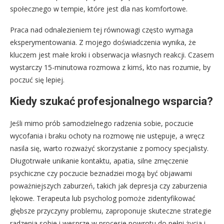
społecznego w tempie, które jest dla nas komfortowe.
Praca nad odnalezieniem tej równowagi często wymaga
eksperymentowania. Z mojego doświadczenia wynika, że
kluczem jest małe kroki i obserwacja własnych reakcji. Czasem
wystarczy 15-minutowa rozmowa z kimś, kto nas rozumie, by
poczuć się lepiej.
Kiedy szukać profesjonalnego wsparcia?
Jeśli mimo prób samodzielnego radzenia sobie, poczucie
wycofania i braku ochoty na rozmowę nie ustępuje, a wręcz
nasila się, warto rozważyć skorzystanie z pomocy specjalisty.
Długotrwałe unikanie kontaktu, apatia, silne zmęczenie
psychiczne czy poczucie beznadziei mogą być objawami
poważniejszych zaburzeń, takich jak depresja czy zaburzenia
lękowe. Terapeuta lub psycholog pomoże zidentyfikować
głębsze przyczyny problemu, zaproponuje skuteczne strategie
radzenia sobie i wesprze w procesie powrotu do pełni życia i