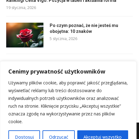
Rankingi Celta Vigo: Pozycja w tabeli i aktualna forma
19 stycznia, 2026
Po czym poznać, że nie jesteś mu
obojętna: 10 znaków
5 stycznia, 2026
Rodzaje miłości: Agape, Eros i siedem typów romantycznych
Cenimy prywatność użytkowników
18 stycznia, 2026
Używamy plików cookie, aby poprawić jakość przeglądania,
Składy Osasuna vs Girona FC: Kto zagra?
wyświetlać reklamy lub treści dostosowane do
18 stycznia, 2026
indywidualnych potrzeb użytkowników oraz analizować
ruch na stronie. Kliknięcie przycisku „Akceptuj wszystkie”
oznacza zgodę na wykorzystywanie przez nas plików
cookie.
Mapa witryny
Kontakt z nami
Dostosuj
Odrzucać
Akceptuj wszystko