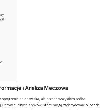
czy
ji?
a?
nformacje i Analiza Meczowa
o spojrzenie na nazwiska, ale przede wszystkim próba
nej i indywidualnych błysków, które mogą zadecydować o losach