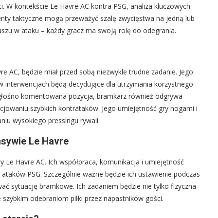
i. W kontekście Le Havre AC kontra PSG, analiza kluczowych
nty taktyczne mogą przeważyć szalę zwycięstwa na jedną lub
iuszu w ataku – każdy gracz ma swoją rolę do odegrania.
e AC, będzie miał przed sobą niezwykle trudne zadanie. Jego
e w interwencjach będą decydujące dla utrzymania korzystnego
ak głośno komentowana pozycja, bramkarz również odgrywa
cjowaniu szybkich kontrataków. Jego umiejętność gry nogami i
niu wysokiego pressingu rywali.
nsywie Le Havre
ywy Le Havre AC. Ich współpraca, komunikacja i umiejętność
h ataków PSG. Szczególnie ważne będzie ich ustawienie podczas
wać sytuację bramkowe. Ich zadaniem będzie nie tylko fizyczna
ie szybkim odebraniom piłki przez napastników gości.