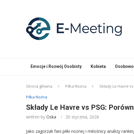
Emocje i Rozwój Osobisty
Kobieta
Osobowoś
Strona główna
Piłka Nożna
Składy Le Havre v
Piłka Nożna
Składy Le Havre vs PSG: Porówn
written by
Oska
20 stycznia, 2026
Jako zagorzali fani piłki nożnej i miłośnicy analizy ra