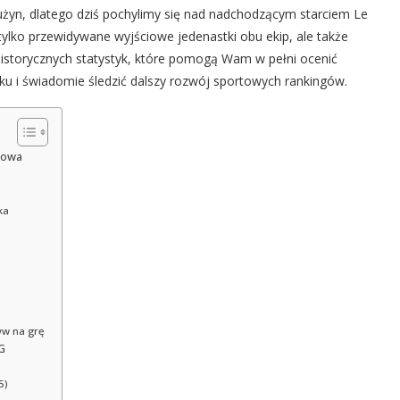
żyn, dlatego dziś pochylimy się nad nadchodzącym starciem Le
ylko przewidywane wyjściowe jedenastki obu ekip, ale także
historycznych statystyk, które pomogą Wam w pełni ocenić
u i świadomie śledzić dalszy rozwój sportowych rankingów.
zowa
ka
yw na grę
G
5)