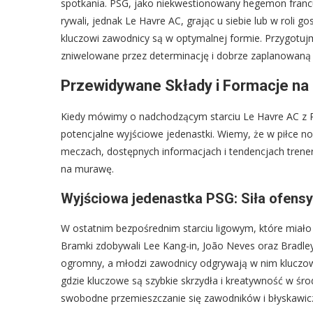
spotkania. PSG, jako niekwestionowany hegemon francu
rywali, jednak Le Havre AC, grając u siebie lub w roli go
kluczowi zawodnicy są w optymalnej formie. Przygotujm
zniwelowane przez determinację i dobrze zaplanowaną 
Przewidywane Składy i Formacje n
Kiedy mówimy o nadchodzącym starciu Le Havre AC z P
potencjalne wyjściowe jedenastki. Wiemy, że w piłce no
meczach, dostępnych informacjach i tendencjach tren
na murawę.
Wyjściowa jedenastka PSG: Siła ofensy
W ostatnim bezpośrednim starciu ligowym, które miało 
Bramki zdobywali Lee Kang-in, João Neves oraz Bradley
ogromny, a młodzi zawodnicy odgrywają w nim kluczową
gdzie kluczowe są szybkie skrzydła i kreatywność w śr
swobodne przemieszczanie się zawodników i błyskawicz