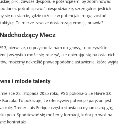
skiej piłki, zawsze dysponuje potencjałem, by zdominować
spodarza, potrafi sprawić niespodziankę, szczególnie jeśli ich
y się na starcie, gdzie różnice w potencjale mogą zostać
taktykę. Te mecze zawsze dostarczają emocji, prawda?
a Nadchodzący Mecz
SG, pierwsze, co przychodzi nam do głowy, to oczywiście
żnej wszystko może się zdarzyć, ale opierając się na ostatnich
erów, możemy nakreślić prawdopodobne ustawienia, które wyjdą
wna i młode talenty
miejsce 22 listopada 2025 roku, PSG pokonało Le Havre 3:0.
 Barcola. To pokazuje, że ofensywny potencjał paryżan jest
 rolę. Trener Luis Enrique często stawia na dynamiczną grę,
odku pola. Spodziewać się możemy formacji, która pozwoli na
ne kontrataki.