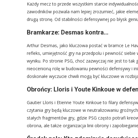
Każdy mecz to przede wszystkim starcie indywidualnośc
zawodników pozwala nam lepiej zrozumieć, jakie eleme
drugą stronę. Od stabilności defensywnej po błysk gen
Bramkarze: Desmas kontra…
Arthur Desmas, jako kluczowa postać w bramce Le Havr
refleks, umiejętność gry na przedpolu i pewność siebi
wyniku. Po stronie PSG, choć zazwyczaj nie jest to t
nieocenioną rolę w budowaniu pewności defensywy i ini
doskonałe wyczucie chwili mogą być kluczowe w rozbija
Obrońcy: Lloris i Youte Kinkoue w defe
Gautier Lloris i Etienne Youte Kinkoue to filary defens
czytania gry będą kluczowe w neutralizowaniu groźnyc
stałych fragmentów gry, gdzie PSG często potrafi kreo
obrona, ale także organizacja linii obrony i zapobiegan