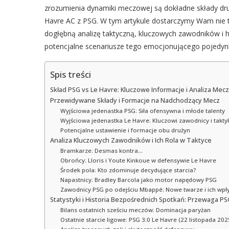
zrozumienia dynamiki meczowej są dokładne składy dru
Havre AC z PSG. W tym artykule dostarczymy Wam nie t
dogłębną analizę taktyczną, kluczowych zawodników i 
potencjalne scenariusze tego emocjonującego pojedynk
Spis treści
Skład PSG vs Le Havre: Kluczowe Informacje i Analiza Mec
Przewidywane Składy i Formacje na Nadchodzący Mecz
Wyjściowa jedenastka PSG: Siła ofensywna i młode talenty
Wyjściowa jedenastka Le Havre: Kluczowi zawodnicy i takty
Potencjalne ustawienie i formacje obu drużyn
Analiza Kluczowych Zawodników i Ich Rola w Taktyce
Bramkarze: Desmas kontra…
Obrońcy: Lloris i Youte Kinkoue w defensywie Le Havre
Środek pola: Kto zdominuje decydujące starcia?
Napastnicy: Bradley Barcola jako motor napędowy PSG
Zawodnicy PSG po odejściu Mbappé: Nowe twarze i ich wpł
Statystyki i Historia Bezpośrednich Spotkań: Przewaga PS
Bilans ostatnich sześciu meczów: Dominacja paryżan
Ostatnie starcie ligowe: PSG 3:0 Le Havre (22 listopada 202