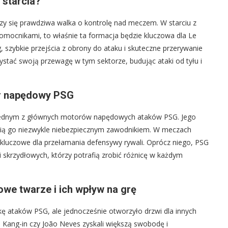
 starcia?
czy się prawdziwa walka o kontrolę nad meczem. W starciu z
pomocnikami, to właśnie ta formacja będzie kluczowa dla Le
 szybkie przejścia z obrony do ataku i skuteczne przerywanie
rzystać swoją przewagę w tym sektorze, budując ataki od tyłu i
or napędowy PSG
ię jednym z głównych motorów napędowych ataków PSG. Jego
zynią go niezwykle niebezpiecznym zawodnikiem. W meczach
 kluczowe dla przełamania defensywy rywali. Oprócz niego, PSG
skrzydłowych, którzy potrafią zrobić różnicę w każdym
we twarze i ich wpływ na grę
ę ataków PSG, ale jednocześnie otworzyło drzwi dla innych
e Kang-in czy João Neves zyskali większą swobodę i