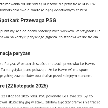
rzejmowania roli liderów są kluczowe dla przyszłości klubu. W
 udowodnienia swojej wartości będą dodatkowym atutem.
h Spotkań: Przewaga PSG
y punkt wyjścia do oceny potencjalnych wyników. W przypadku Le
mawia na korzyść paryskiego giganta, co stanowi ważne tło dla
nacja paryżan
e z Paryża. W ostatnich sześciu meczach przeciwko Le Havre,
 Ta statystyka jasno pokazuje, że Le Havre AC ma spore
sychikę zawodników obu drużyn przed kolejnym starciem.
re (22 listopada 2025)
22 listopada 2025 roku, PSG pokonało Le Havre 3:0. Był to
wali skuteczną grę w ataku, zdobywając trzy bramki i nie tracąc