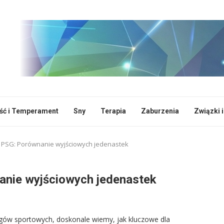
ć i Temperament
Sny
Terapia
Zaburzenia
Związki i
s PSG: Porównanie wyjściowych jedenastek
anie wyjściowych jedenastek
nkingów sportowych, doskonale wiemy, jak kluczowe dla