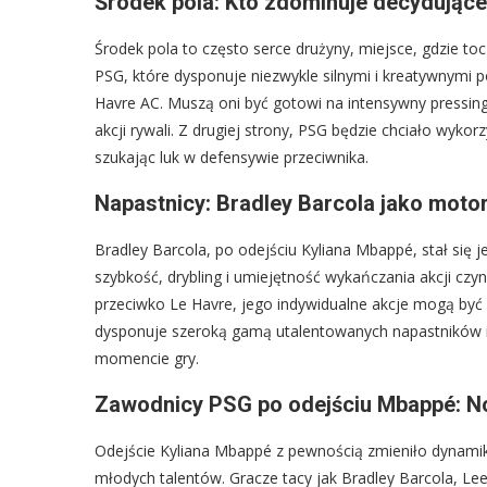
Środek pola: Kto zdominuje decydujące
Środek pola to często serce drużyny, miejsce, gdzie to
PSG, które dysponuje niezwykle silnymi i kreatywnymi 
Havre AC. Muszą oni być gotowi na intensywny pressing,
akcji rywali. Z drugiej strony, PSG będzie chciało wyko
szukając luk w defensywie przeciwnika.
Napastnicy: Bradley Barcola jako mot
Bradley Barcola, po odejściu Kyliana Mbappé, stał s
szybkość, drybling i umiejętność wykańczania akcji c
przeciwko Le Havre, jego indywidualne akcje mogą być
dysponuje szeroką gamą utalentowanych napastników i 
momencie gry.
Zawodnicy PSG po odejściu Mbappé: No
Odejście Kyliana Mbappé z pewnością zmieniło dynamik
młodych talentów. Gracze tacy jak Bradley Barcola, Le