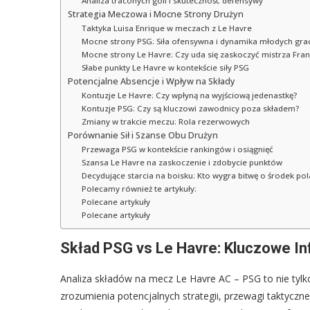
Analiza traconych goli i skuteczność defensywy
Strategia Meczowa i Mocne Strony Drużyn
Taktyka Luisa Enrique w meczach z Le Havre
Mocne strony PSG: Siła ofensywna i dynamika młodych gra
Mocne strony Le Havre: Czy uda się zaskoczyć mistrza Franc
Słabe punkty Le Havre w kontekście siły PSG
Potencjalne Absencje i Wpływ na Składy
Kontuzje Le Havre: Czy wpłyną na wyjściową jedenastkę?
Kontuzje PSG: Czy są kluczowi zawodnicy poza składem?
Zmiany w trakcie meczu: Rola rezerwowych
Porównanie Sił i Szanse Obu Drużyn
Przewaga PSG w kontekście rankingów i osiągnięć
Szansa Le Havre na zaskoczenie i zdobycie punktów
Decydujące starcia na boisku: Kto wygra bitwę o środek pol
Polecamy również te artykuły:
Polecane artykuły
Polecane artykuły
Skład PSG vs Le Havre: Kluczowe I
Analiza składów na mecz Le Havre AC – PSG to nie tylk
zrozumienia potencjalnych strategii, przewagi taktycz