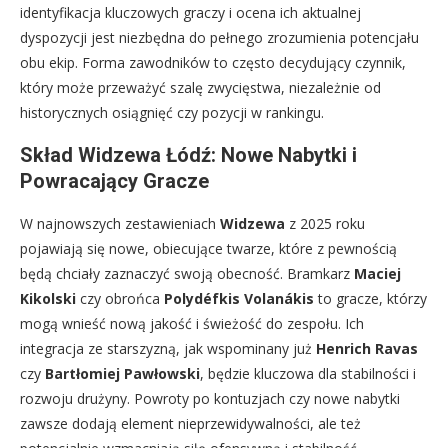
identyfikacja kluczowych graczy i ocena ich aktualnej
dyspozycji jest niezbędna do pełnego zrozumienia potencjału
obu ekip. Forma zawodników to często decydujący czynnik,
który może przeważyć szalę zwycięstwa, niezależnie od
historycznych osiągnięć czy pozycji w rankingu.
Skład Widzewa Łódź: Nowe Nabytki i
Powracający Gracze
W najnowszych zestawieniach
Widzewa
z 2025 roku
pojawiają się nowe, obiecujące twarze, które z pewnością
będą chciały zaznaczyć swoją obecność. Bramkarz
Maciej
Kikolski
czy obrońca
Polydéfkis Volanákis
to gracze, którzy
mogą wnieść nową jakość i świeżość do zespołu. Ich
integracja ze starszyzną, jak wspominany już
Henrich Ravas
czy
Bartłomiej Pawłowski
, będzie kluczowa dla stabilności i
rozwoju drużyny. Powroty po kontuzjach czy nowe nabytki
zawsze dodają element nieprzewidywalności, ale też