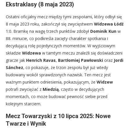
Ekstraklasy (8 maja 2023)
Ostatni oficjalny mecz między tymi zespołami, który odbył się
8 maja 2023 roku, zakończył się zwycięstwem
Widzewa Łódź
1:0. Bramkę na wagę trzech punktów zdobył
Dominik Kun
w
88. minucie, co podkreśla zacięty charakter spotkania i
decydującą rolę pojedynczych momentów. W wyjściowym
składzie
Widzewa
w tamtym meczu znaleźli się doświadczeni
gracze jak
Henrich Ravas
,
Bartłomiej Pawłowski
oraz
Jordi
Sánchez
, co pokazuje, że trzon zespołu był już wtedy
budowany wokół sprawdzonych nazwisk. Ten mecz jest
ważnym punktem odniesienia, pokazującym, że
Widzew
potrafi zwyciężać z
Miedzią
, często w decydujących
momentach, co może budować pewność siebie przed
kolejnym starciem.
Mecz Towarzyski z 10 lipca 2025: Nowe
Twarze i Wynik