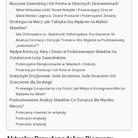
Kluczowi Zawodnicy i Ich Forma w Obecnych Zestawieniach
Skład Widzewa Łódź: Nowe Nabytki i Powracający Gracze
Skład Miedzi Legnica: Znane Postacie i Potencjalne Zmiany
Strategia na Mecz: Jak Taktyka Gry Wpłynie na Wybór
Składów?
Siła Ofensywna vs. Stabilność Defensywna: Porównanie Sił
Analiza Formacji i Decyzje Trenera: Kto Wyjdzie w Podstawowej
„Jedenastce”?
Wpływ Kontuzji, Kary i Zmian w Podstawowym Składzie na
Ostateczne Listy Zawodników
Potencjalne Niespodzianki w Składach i Debuty
Powroty po Kontuzji i Ich Rola w Zespole
Statystyki Drużynowe: Gole Strzelone, Gole Stracone i Ich
Znaczenie dla Strategii
Przewaga Gospodarzy czy Gości: Jak Miejsce Rozegrania Meczu
Wpływa na Skład?
Podsumowanie Analizy Składów: Co Oznacza dla Wyniku
Meczu?
Polecamy również te artykuły:
Polecane artykuły
Polecane artykuły