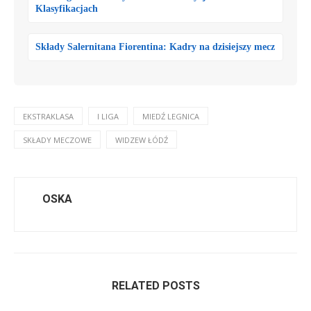
Klasyfikacjach
Składy Salernitana Fiorentina: Kadry na dzisiejszy mecz
EKSTRAKLASA
I LIGA
MIEDŹ LEGNICA
SKŁADY MECZOWE
WIDZEW ŁÓDŹ
OSKA
RELATED POSTS