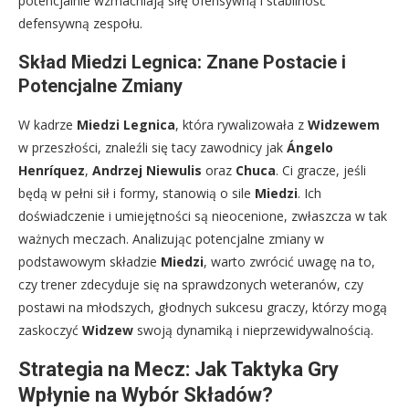
potencjalnie wzmacniają siłę ofensywną i stabilność
defensywną zespołu.
Skład Miedzi Legnica: Znane Postacie i
Potencjalne Zmiany
W kadrze
Miedzi Legnica
, która rywalizowała z
Widzewem
w przeszłości, znaleźli się tacy zawodnicy jak
Ángelo
Henríquez
,
Andrzej Niewulis
oraz
Chuca
. Ci gracze, jeśli
będą w pełni sił i formy, stanowią o sile
Miedzi
. Ich
doświadczenie i umiejętności są nieocenione, zwłaszcza w tak
ważnych meczach. Analizując potencjalne zmiany w
podstawowym składzie
Miedzi
, warto zwrócić uwagę na to,
czy trener zdecyduje się na sprawdzonych weteranów, czy
postawi na młodszych, głodnych sukcesu graczy, którzy mogą
zaskoczyć
Widzew
swoją dynamiką i nieprzewidywalnością.
Strategia na Mecz: Jak Taktyka Gry
Wpłynie na Wybór Składów?