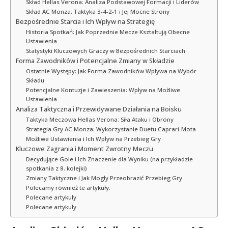
Skład Hellas Verona: Analiza Podstawowej Formacji i Liderów
Skład AC Monza: Taktyka 3-4-2-1 i Jej Mocne Strony
Bezpośrednie Starcia i Ich Wpływ na Strategię
Historia Spotkań: Jak Poprzednie Mecze Kształtują Obecne
Ustawienia
Statystyki Kluczowych Graczy w Bezpośrednich Starciach
Forma Zawodników i Potencjalne Zmiany w Składzie
Ostatnie Występy: Jak Forma Zawodników Wpływa na Wybór
Składu
Potencjalne Kontuzje i Zawieszenia: Wpływ na Możliwe
Ustawienia
Analiza Taktyczna i Przewidywane Działania na Boisku
Taktyka Meczowa Hellas Verona: Siła Ataku i Obrony
Strategia Gry AC Monza: Wykorzystanie Duetu Caprari-Mota
Możliwe Ustawienia i Ich Wpływ na Przebieg Gry
Kluczowe Zagrania i Moment Zwrotny Meczu
Decydujące Gole i Ich Znaczenie dla Wyniku (na przykładzie
spotkania z 8. kolejki)
Zmiany Taktyczne i Jak Mogły Przeobrazić Przebieg Gry
Polecamy również te artykuły:
Polecane artykuły
Polecane artykuły