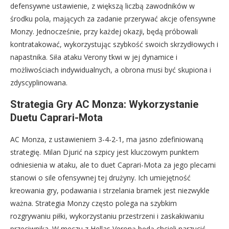
defensywne ustawienie, z większą liczbą zawodników w
środku pola, mających za zadanie przerywać akcje ofensywne
Monzy. Jednocześnie, przy każdej okazji, będą próbowali
kontratakować, wykorzystując szybkość swoich skrzydłowych i
napastnika. Siła ataku Verony tkwi w jej dynamice i
możliwościach indywidualnych, a obrona musi być skupiona i
zdyscyplinowana.
Strategia Gry AC Monza: Wykorzystanie
Duetu Caprari-Mota
AC Monza, z ustawieniem 3-4-2-1, ma jasno zdefiniowaną
strategię. Milan Djurić na szpicy jest kluczowym punktem
odniesienia w ataku, ale to duet Caprari-Mota za jego plecami
stanowi o sile ofensywnej tej drużyny. Ich umiejętność
kreowania gry, podawania i strzelania bramek jest niezwykle
ważna. Strategia Monzy często polega na szybkim
rozgrywaniu piłki, wykorzystaniu przestrzeni i zaskakiwaniu
przeciwnika. W meczu z Hellas Veroną będą chcieli narzucić