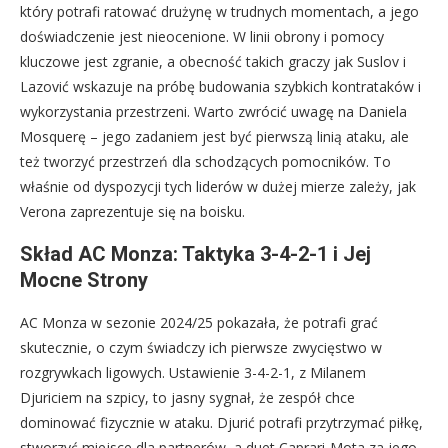
który potrafi ratować drużynę w trudnych momentach, a jego
doświadczenie jest nieocenione. W linii obrony i pomocy
kluczowe jest zgranie, a obecność takich graczy jak Suslov i
Lazović wskazuje na próbę budowania szybkich kontrataków i
wykorzystania przestrzeni. Warto zwrócić uwagę na Daniela
Mosquerę – jego zadaniem jest być pierwszą linią ataku, ale
też tworzyć przestrzeń dla schodzących pomocników. To
właśnie od dyspozycji tych liderów w dużej mierze zależy, jak
Verona zaprezentuje się na boisku.
Skład AC Monza: Taktyka 3-4-2-1 i Jej
Mocne Strony
AC Monza w sezonie 2024/25 pokazała, że potrafi grać
skutecznie, o czym świadczy ich pierwsze zwycięstwo w
rozgrywkach ligowych. Ustawienie 3-4-2-1, z Milanem
Djuriciem na szpicy, to jasny sygnał, że zespół chce
dominować fizycznie w ataku. Djurić potrafi przytrzymać piłkę,
stworzyć miejsce dla partnerów, a duet Caprari-Mota za jego