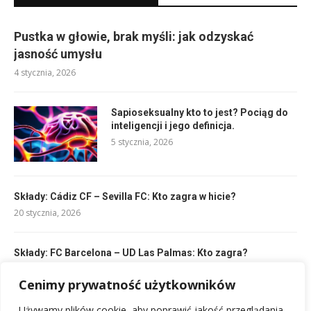
Pustka w głowie, brak myśli: jak odzyskać
jasność umysłu
4 stycznia, 2026
Sapioseksualny kto to jest? Pociąg do
inteligencji i jego definicja.
5 stycznia, 2026
Składy: Cádiz CF – Sevilla FC: Kto zagra w hicie?
20 stycznia, 2026
Składy: FC Barcelona – UD Las Palmas: Kto zagra?
18 stycznia, 2026
Cenimy prywatność użytkowników
Używamy plików cookie, aby poprawić jakość przeglądania,
Składy: Inter Miami – Real Salt Lake: Kto zagra w pierwszej