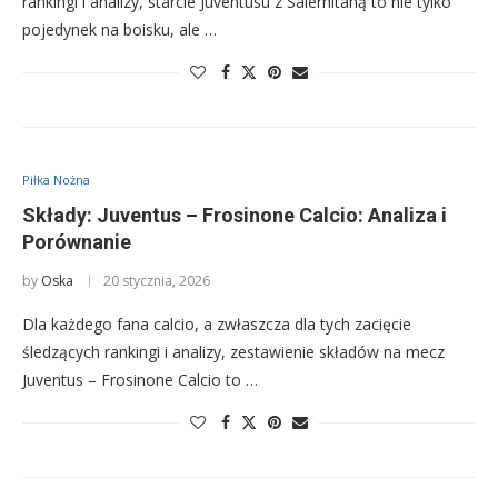
rankingi i analizy, starcie Juventusu z Salernitaną to nie tylko
pojedynek na boisku, ale …
Piłka Nożna
Składy: Juventus – Frosinone Calcio: Analiza i
Porównanie
by
Oska
20 stycznia, 2026
Dla każdego fana calcio, a zwłaszcza dla tych zacięcie
śledzących rankingi i analizy, zestawienie składów na mecz
Juventus – Frosinone Calcio to …