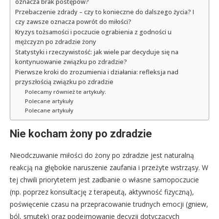
oznacza brak postępów?
Przebaczenie zdrady – czy to konieczne do dalszego życia? I
czy zawsze oznacza powrót do miłości?
Kryzys tożsamości i poczucie ograbienia z godności u
mężczyzn po zdradzie żony
Statystyki i rzeczywistość: jak wiele par decyduje się na
kontynuowanie związku po zdradzie?
Pierwsze kroki do zrozumienia i działania: refleksja nad
przyszłością związku po zdradzie
Polecamy również te artykuły:
Polecane artykuły
Polecane artykuły
Nie kocham żony po zdradzie
Nieodczuwanie miłości do żony po zdradzie jest naturalną
reakcją na głębokie naruszenie zaufania i przeżyte wstrząsy. W
tej chwili priorytetem jest zadbanie o własne samopoczucie
(np. poprzez konsultację z terapeutą, aktywność fizyczną),
poświęcenie czasu na przepracowanie trudnych emocji (gniew,
ból, smutek) oraz podejmowanie decyzji dotyczących