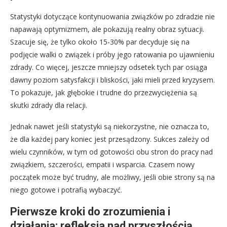
Statystyki dotyczące kontynuowania związków po zdradzie nie
napawają optymizmem, ale pokazują realny obraz sytuacji.
Szacuje się, że tylko około 15-30% par decyduje się na
podjęcie walki o związek i próby jego ratowania po ujawnieniu
zdrady. Co więcej, jeszcze mniejszy odsetek tych par osiąga
dawny poziom satysfakcji i bliskości, jaki mieli przed kryzysem.
To pokazuje, jak głębokie i trudne do przezwyciężenia są
skutki zdrady dla relacji.
Jednak nawet jeśli statystyki są niekorzystne, nie oznacza to,
że dla każdej pary koniec jest przesądzony. Sukces zależy od
wielu czynników, w tym od gotowości obu stron do pracy nad
związkiem, szczerości, empatii i wsparcia. Czasem nowy
początek może być trudny, ale możliwy, jeśli obie strony są na
niego gotowe i potrafią wybaczyć.
Pierwsze kroki do zrozumienia i
działania: refleksja nad przyszłością