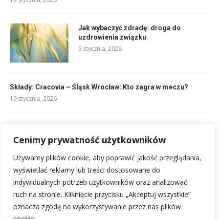
Jak wybaczyć zdradę: droga do
uzdrowienia związku
5 stycznia, 2026
Składy: Cracovia – Śląsk Wrocław: Kto zagra w meczu?
19 stycznia, 2026
Obwód palca 6 cm jaki to rozmiar pierścionka? Zmierz!
Cenimy prywatność użytkowników
18 stycznia, 2026
Używamy plików cookie, aby poprawić jakość przeglądania,
Jak poradzić sobie z byłą żoną partnera: strategie dla Ciebie
wyświetlać reklamy lub treści dostosowane do
4 stycznia, 2026
indywidualnych potrzeb użytkowników oraz analizować
ruch na stronie. Kliknięcie przycisku „Akceptuj wszystkie”
oznacza zgodę na wykorzystywanie przez nas plików
cookie.