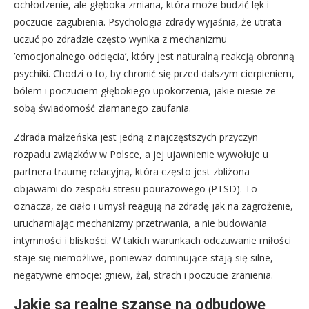
ochłodzenie, ale głęboka zmiana, która może budzić lęk i
poczucie zagubienia. Psychologia zdrady wyjaśnia, że utrata
uczuć po zdradzie często wynika z mechanizmu
’emocjonalnego odcięcia’, który jest naturalną reakcją obronną
psychiki. Chodzi o to, by chronić się przed dalszym cierpieniem,
bólem i poczuciem głębokiego upokorzenia, jakie niesie ze
sobą świadomość złamanego zaufania.
Zdrada małżeńska jest jedną z najczęstszych przyczyn
rozpadu związków w Polsce, a jej ujawnienie wywołuje u
partnera traumę relacyjną, która często jest zbliżona
objawami do zespołu stresu pourazowego (PTSD). To
oznacza, że ciało i umysł reagują na zdradę jak na zagrożenie,
uruchamiając mechanizmy przetrwania, a nie budowania
intymności i bliskości. W takich warunkach odczuwanie miłości
staje się niemożliwe, ponieważ dominujące stają się silne,
negatywne emocje: gniew, żal, strach i poczucie zranienia.
Jakie są realne szanse na odbudowę