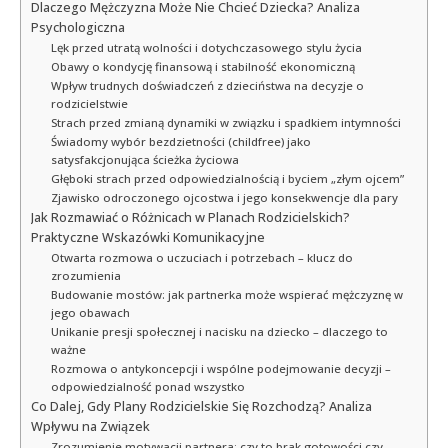
Dlaczego Mężczyzna Może Nie Chcieć Dziecka? Analiza
Psychologiczna
Lęk przed utratą wolności i dotychczasowego stylu życia
Obawy o kondycję finansową i stabilność ekonomiczną
Wpływ trudnych doświadczeń z dzieciństwa na decyzje o
rodzicielstwie
Strach przed zmianą dynamiki w związku i spadkiem intymności
Świadomy wybór bezdzietności (childfree) jako
satysfakcjonująca ścieżka życiowa
Głęboki strach przed odpowiedzialnością i byciem „złym ojcem”
Zjawisko odroczonego ojcostwa i jego konsekwencje dla pary
Jak Rozmawiać o Różnicach w Planach Rodzicielskich?
Praktyczne Wskazówki Komunikacyjne
Otwarta rozmowa o uczuciach i potrzebach – klucz do
zrozumienia
Budowanie mostów: jak partnerka może wspierać mężczyznę w
jego obawach
Unikanie presji społecznej i nacisku na dziecko – dlaczego to
ważne
Rozmowa o antykoncepcji i wspólne podejmowanie decyzji –
odpowiedzialność ponad wszystko
Co Dalej, Gdy Plany Rodzicielskie Się Rozchodzą? Analiza
Wpływu na Związek
Zrozumienie motywacji partnera: czy to brak gotowości czy