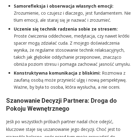
Samorefleksja i obserwacja własnych emocji:
Zrozumienie, co czujesz i dlaczego, jest fundamentem. Nie
tłum emocji, ale staraj się je nazwać i zrozumieć.
Uczenie się technik radzenia sobie ze stresem:
Proste ćwiczenia oddechowe, medytacja, czy nawet krótki
spacer mogą zdziałać cuda. Z mojego doświadczenia
wynika, że regularne stosowanie technik relaksacyjnych,
takich jak głębokie oddychanie przeponowe, znacząco
obniża poziom stresu i pomaga zachować jasność umysłu.
Konstruktywna komunikacja z bliskimi:
Rozmowa z
zaufaną osobą może przynieść ulgę i nową perspektywę.
Ważne, by była to osoba, która wysłucha, a nie oceni.
Szanowanie Decyzji Partnera: Droga do
Pokoju Wewnętrznego
Jeśli po wszystkich próbach partner nadal chce odejść,
kluczowe staje się uszanowanie jego decyzji. Choć jest to
niezwykle bolesne, opór przed tym może prowadzić do