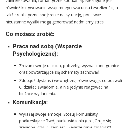
zainteresowania, romantyczne spotkania). Niezbędne jest
również kultywowanie wzajemnego szacunku i życzliwości, a
także realistyczne spojrzenie na sytuację, ponieważ
nieustanne wysiłki mogą generować nadmierny stres.
Co możesz zrobić:
Praca nad sobą (Wsparcie
Psychologiczne):
Zrozum swoje uczucia, potrzeby, wyznaczone granice
oraz powtarzające się schematy zachowań.
Zdobądź dystans i wewnętrzną równowagę, co pozwoli
Ci działać świadomie, a nie jedynie reagować na
bieżące wydarzenia.
Komunikacja:
Wyrażaj swoje emocje: Stosuj komunikaty
podkreślające Twój punkt widzenia (np. „Czuję się
zraniony, gdy…”, zamiast „Zawsze mnie złościsz”).