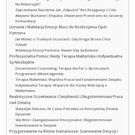
Na Niekorzyść?
Zaprzestanie Nacisków: Jak „Odpuścić” Bez Rezygnacji z Celu
Aktywne Słuchanie i Empatia: Otwieranie Przestrzeni do Szczerej
Komunikacji
Uznanie i Walidacja Emocji: Klucz do Rozbrojenia Opór
Partnera
Jak Mówić o Trudnych Uczuciach, Gdy Druga Strona Chce
Odejdź
Walidacja Emocji Partnera: Nawet Gdy Są Bolesne
Profesjonalna Pomoc: Kiedy Terapia Małżeńska i Indywidualna
Są Niezbędne
Discernment Counseling: Terapia dla Par o Sprzecznych
Programach (Mixed-Agenda)
Terapia Małżeńska: Wspólna Praca nad Fundamentami Związku
Indywidualna Terapia: Wsparcie dla Osoby Walczącej o
Małżeństwo
Realistyczne Oczekiwania: Cierpliwość i Długoterminowa Praca
nad Zmianą
Statystyki Sukcesu: Ile Czasu Potrzeba na Rzeczywistą Zmianę
Dynamiki
Siła Woli i Zaangażowanie Emocjonalne: Długoterminowe
Inwestowanie w Związek
Przygotowanie na Różne Scenariusze: Szanowanie Decyzji i