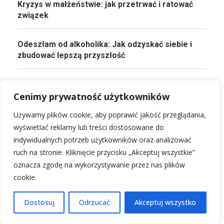
Kryzys w małżeństwie: jak przetrwać i ratować
związek
Odeszłam od alkoholika: Jak odzyskać siebie i
zbudować lepszą przyszłość
Jak uwolnić się od toksyka: Skuteczne sposoby
Cenimy prywatność użytkowników
na zdrowszy dom
Używamy plików cookie, aby poprawić jakość przeglądania,
wyświetlać reklamy lub treści dostosowane do
indywidualnych potrzeb użytkowników oraz analizować
ruch na stronie. Kliknięcie przycisku „Akceptuj wszystkie”
PRZECZYTAJ KONIECZNIE!
oznacza zgodę na wykorzystywanie przez nas plików
cookie.
Strój piłkarski dla dziewczynki: wybierz idealny
komplet dla młodej zawodniczki
Dostosuj
Odrzucać
Akceptuj wszystko
20 stycznia, 2026