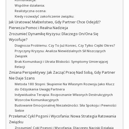
Wspólne działania:
Realistyczna ocena:
Kiedy rozważyć zakończenie związku:
Jak Uratować Małżeństwo, Gdy Partner Chce Odejdź?
Pierwsza Pomoc i Realna Nadzieja
Zrozumieć Dynamikę Kryzysu: Dlaczego On/Ona Się
Wycofuje?
Diagnoza Problemu: Czy To Już Koniec, Czy Tylko Ciężki Okres?
Przyczyny Kryzysu: Analiza Niewidzialnych Sił Niszczących
Związek
Brak Komunikacji i Utrata Bliskości: Symptomy Umierającej
Relacji
Zmiana Perspektywy: Jak Zacząć Pracę Nad Sobą, Gdy Partner
Nie Daje Szans
Metoda 180 Stopni: Skupienie Na Własnym Rozwoju Jako Klucz
do Odzyskania Uwagę Partnera
Indywidualna Terapia: Rozpoznanie Własnych Destrukcyjnych
Wzorców Komunikacyjnych
Budowanie Emocjonalnej Niezależności: Siła Spokoju i Pewności
Siebie
Przełamać Cykl Pogoni i Wycofania: Nowa Strategia Ratowania
Związku
Zrozumieć Cykl Pogoni i Wycofania: Dlaczego Naciski Działają