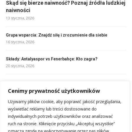
Skąd się bierze naiwność? Poznaj źródła ludzkiej
naiwności
13 stycznia, 2026
Grupa wsparcia: Znajdź siłę i zrozumienie dla siebie
16 stycznia, 2026
Składy: Antalyaspor vs Fenerbahçe: Kto zagra?
20 stycznia, 2026
Narcystyczny ojciec: rozpoznaj i uwolnij się od jego wpływu
Cenimy prywatność użytkowników
5 stycznia, 2026
Używamy plików cookie, aby poprawić jakość przeglądania,
Składy: Man Utd – Real Madryt: Kto zagra w hitowym starciu?
wyświetlać reklamy lub treści dostosowane do
19 stycznia, 2026
indywidualnych potrzeb użytkowników oraz analizować
ruch na stronie. Kliknięcie przycisku „Akceptuj wszystkie”
oznacza zgodę na wykorzystywanie przez nas plików