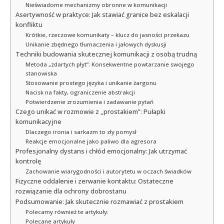
Nieświadome mechanizmy obronne w komunikacji
Asertywność w praktyce: Jak stawiać granice bez eskalacji
konfliktu
Krótkie, rzeczowe komunikaty – klucz do jasności przekazu
Unikanie zbędnego tłumaczenia i jałowych dyskusji
Techniki budowania skutecznej komunikacji z osobą trudną
Metoda „zdartych płyt”: Konsekwentne powtarzanie swojego
stanowiska
Stosowanie prostego języka i unikanie żargonu
Nacisk na fakty, ograniczenie abstrakcji
Potwierdzenie zrozumienia i zadawanie pytań
Czego unikać w rozmowie z „prostakiem”: Pułapki
komunikacyjne
Dlaczego ironia i sarkazm to zły pomysł
Reakcje emocjonalne jako paliwo dla agresora
Profesjonalny dystans i chłód emocjonalny: Jak utrzymać
kontrolę
Zachowanie wiarygodności i autorytetu w oczach świadków
Fizyczne oddalenie i zerwanie kontaktu: Ostateczne
rozwiązanie dla ochrony dobrostanu
Podsumowanie: Jak skutecznie rozmawiać z prostakiem
Polecamy również te artykuły:
Polecane artykuły