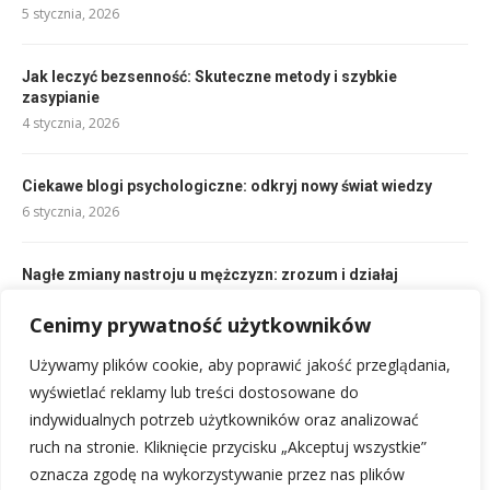
5 stycznia, 2026
Jak leczyć bezsenność: Skuteczne metody i szybkie
zasypianie
4 stycznia, 2026
Ciekawe blogi psychologiczne: odkryj nowy świat wiedzy
6 stycznia, 2026
Nagłe zmiany nastroju u mężczyzn: zrozum i działaj
9 stycznia, 2026
Cenimy prywatność użytkowników
Używamy plików cookie, aby poprawić jakość przeglądania,
Jak uratować małżeństwo gdy druga strona nie chce
ratować?
wyświetlać reklamy lub treści dostosowane do
4 stycznia, 2026
indywidualnych potrzeb użytkowników oraz analizować
ruch na stronie. Kliknięcie przycisku „Akceptuj wszystkie”
oznacza zgodę na wykorzystywanie przez nas plików