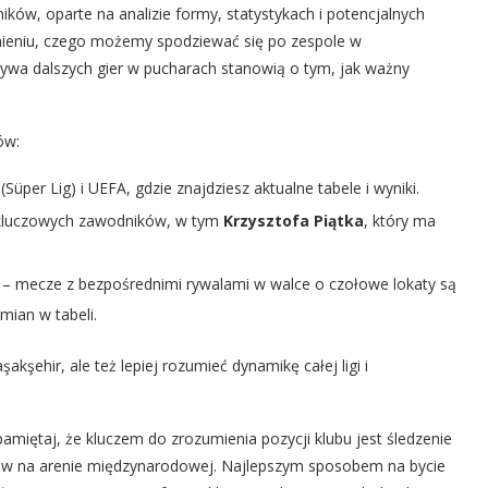
ików, oparte na analizie formy, statystykach i potencjalnych
eniu, czego możemy spodziewać się po zespole w
ktywa dalszych gier w pucharach stanowią o tym, jak ważny
ów:
 (Süper Lig) i UEFA, gdzie znajdziesz aktualne tabele i wyniki.
 kluczowych zawodników, w tym
Krzysztofa Piątka
, który ma
 – mecze z bezpośrednimi rywalami w walce o czołowe lokaty są
mian w tabeli.
akşehir, ale też lepiej rozumieć dynamikę całej ligi i
amiętaj, że kluczem do zrozumienia pozycji klubu jest śledzenie
tępów na arenie międzynarodowej. Najlepszym sposobem na bycie