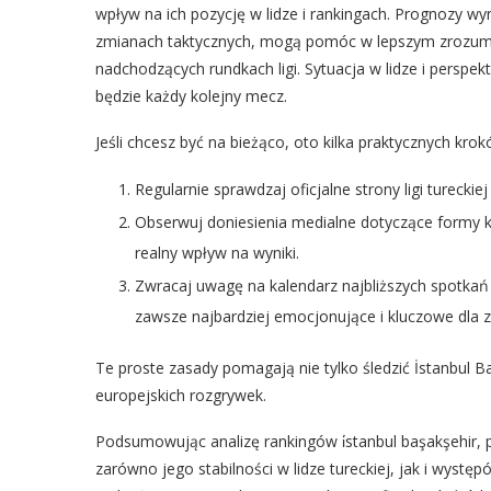
wpływ na ich pozycję w lidze i rankingach. Prognozy wyn
zmianach taktycznych, mogą pomóc w lepszym zrozumi
nadchodzących rundkach ligi. Sytuacja w lidze i perspe
będzie każdy kolejny mecz.
Jeśli chcesz być na bieżąco, oto kilka praktycznych krok
Regularnie sprawdzaj oficjalne strony ligi tureckiej
Obserwuj doniesienia medialne dotyczące formy
realny wpływ na wyniki.
Zwracaj uwagę na kalendarz najbliższych spotkań
zawsze najbardziej emocjonujące i kluczowe dla z
Te proste zasady pomagają nie tylko śledzić İstanbul Baş
europejskich rozgrywek.
Podsumowując analizę rankingów i̇stanbul başakşehir, p
zarówno jego stabilności w lidze tureckiej, jak i wys