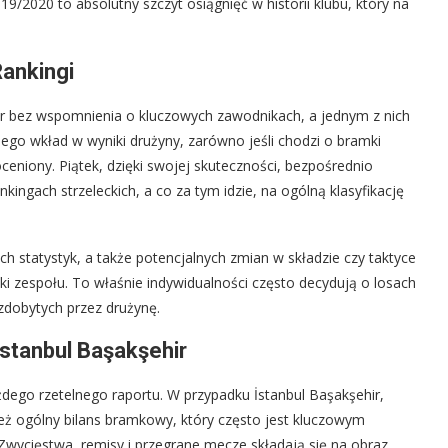
9/2020 to absolutny szczyt osiągnięć w historii klubu, który na
Rankingi
ir bez wspomnienia o kluczowych zawodnikach, a jednym z nich
 Jego wkład w wyniki drużyny, zarówno jeśli chodzi o bramki
ceniony. Piątek, dzięki swojej skuteczności, bezpośrednio
nkingach strzeleckich, a co za tym idzie, na ogólną klasyfikację
ch statystyk, a także potencjalnych zmian w składzie czy taktyce
ki zespołu. To właśnie indywidualności często decydują o losach
zdobytych przez drużynę.
İstanbul Başakşehir
dego rzetelnego raportu. W przypadku İstanbul Başakşehir,
ież ogólny bilans bramkowy, który często jest kluczowym
 Zwycięstwa, remisy i przegrane mecze składają się na obraz