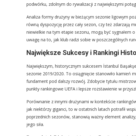
podwórku, zdolnym do rywalizacji z największymi potęgam
Analiza formy drużyny w bieżącym sezonie ligowym poz
równą dyspozycję przez cały sezon, czy też zdarzają mu 
niewielkie na tym etapie sezonu, mogą być sygnałem o
uwagę na to, jak klub radzi sobie w poszczególnych run
Największe Sukcesy i Rankingi Hist
Największym, historycznym sukcesem İstanbul Başakşehi
sezonie 2019/2020. To osiągnięcie stanowiło kamień mil
fundament pod dalszy rozwój. Zdobycie tytułu mistrzows
punkty rankingowe UEFA i lepsze rozstawienie w przysz
Porównanie z innymi drużynami w kontekście rankingów h
jak niektórzy giganci, to w ostatnich latach potrafił w
poprzednich sezonów, stanowią ważny element analizy, 
jego siła.