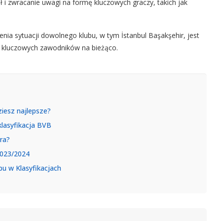
ł i zwracanie uwagi na formę kluczowych graczy, takich jak
ia sytuacji dowolnego klubu, w tym İstanbul Başakşehir, jest
my kluczowych zawodników na bieżąco.
iesz najlepsze?
klasyfikacja BVB
ra?
2023/2024
bu w Klasyfikacjach