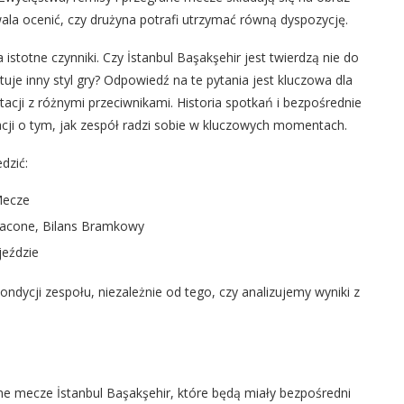
ala ocenić, czy drużyna potrafi utrzymać równą dyspozycję.
stotne czynniki. Czy İstanbul Başakşehir jest twierdzą nie do
je inny styl gry? Odpowiedź na te pytania jest kluczowa dla
cji z różnymi przeciwnikami. Historia spotkań i bezpośrednie
acji o tym, jak zespół radzi sobie w kluczowych momentach.
dzić:
Mecze
racone, Bilans Bramkowy
eździe
ndycji zespołu, niezależnie od tego, czy analizujemy wyniki z
jne mecze İstanbul Başakşehir, które będą miały bezpośredni