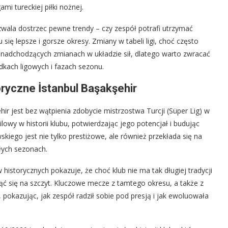
i tureckiej piłki nożnej.
wala dostrzec pewne trendy – czy zespół potrafi utrzymać
się lepsze i gorsze okresy. Zmiany w tabeli ligi, choć często
 nadchodzących zmianach w układzie sił, dlatego warto zwracać
dkach ligowych i fazach sezonu.
oryczne İstanbul Başakşehir
r jest bez wątpienia zdobycie mistrzostwa Turcji (Süper Lig) w
owy w historii klubu, potwierdzając jego potencjał i budując
kiego jest nie tylko prestiżowe, ale również przekłada się na
łych sezonach.
istorycznych pokazuje, że choć klub nie ma tak długiej tradycji
spiąć się na szczyt. Kluczowe mecze z tamtego okresu, a także z
pokazując, jak zespół radził sobie pod presją i jak ewoluowała