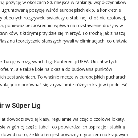
dną pozycję w okolicach 80. miejsca w rankingu współczynników
h ugruntowaną pozycję wśród europejskich ekip, a konkretnie
azy obecnych rozgrywek, świadczy o stabilnej, choć nie czołowej,
zowa, ponieważ bezpośrednio wpływa na rozstawienie drużyny w
iwników, z którymi przyjdzie się mierzyć. To trochę jak z naszą
fiasz na teoretycznie słabszych rywali w eliminacjach, co ułatwia
 Turcję w rozgrywach Ligi Konferencji UEFA. Udział w tych
trofeum, ale także kolejna okazja do budowania punktów
kich zestawieniach. To właśnie mecze w europejskich pucharach
walając im porównać się z rywalami z różnych krajów i podnieść
r w Süper Lig
d lat dowodzi swojej klasy, regularnie walcząc o czołowe lokaty.
w górnej części tabeli, co potwierdza ich aspiracje i stabilną
to dowód na to, że klub ten jest poważnym graczem na krajowym