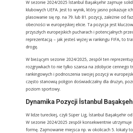
W sezonie 2024/2025 İstanbul Başakşehir zajmuje soli
klubowych UEFA. Jest to wynik, który jasno pokazuje ic
plasowanie się np. na 79. lub 81. pozycji, zależnie od f
obecności w europejskiej elicie. Ta pozycja jest kluc
przyszłych europejskich pucharach i potencjalnych przec
reprezentacją – jak jesteś wyżej w rankingu FIFA, to tra
drogę.
W bieżącym sezonie 2024/2025, zespół ten reprezentuje
rozgrywkach to nie tylko szansa na zdobycie cennego 
rankingowych i podnoszenia swojej pozycji w europejs
często stanowią poligon doświadczalny dla drużyn, poz
poziom sportowy.
Dynamika Pozycji İstanbul Başakşehi
W lidze tureckiej, czyli Süper Lig, İstanbul Başakşehir o
W sezonie 2024/2025 zespół konsekwentnie utrzymuje się 
formę. Zajmowanie miejsca np. w okolicach 5. lokaty 