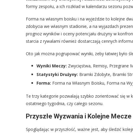
formy zespołu, a ich rozkład w kalendarzu sezonu pozw
Forma na własnym boisku i na wyjeździe to kolejne dwa i
zdobycia we własnym stadionie, a na wyjazdach prezentu
prognoz wyników i oceny potencjału drużyny w konfronta
starcia z rywalami również dostarczają cennych inform
Oto jak można pogrupować wyniki, żeby łatwiej było śle
Wyniki Meczy:
Zwycięstwa, Remisy, Przegrane 
Statystyki Drużyny:
Bramki Zdobyte, Bramki St
Forma:
Forma na Własnym Boisku, Forma na Wyj
Te trzy kategorie pozwalają szybko zorientować się w ko
ostatniego tygodnia, czy całego sezonu.
Przyszłe Wyzwania i Kolejne Mecze
Spoglądając w przyszłość, ważne jest, aby śledzić kole