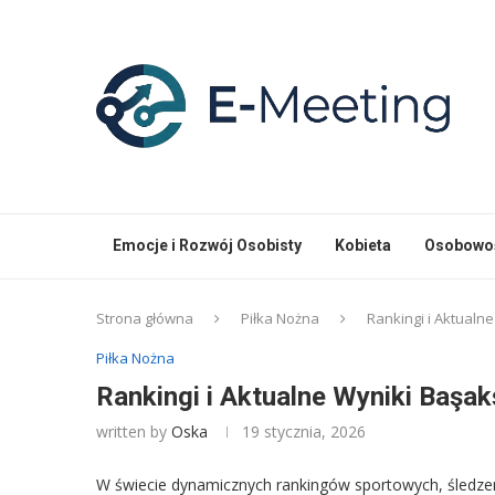
Emocje i Rozwój Osobisty
Kobieta
Osobowoś
Strona główna
Piłka Nożna
Rankingi i Aktualne
Piłka Nożna
Rankingi i Aktualne Wyniki Başak
written by
Oska
19 stycznia, 2026
W świecie dynamicznych rankingów sportowych, śledzenie