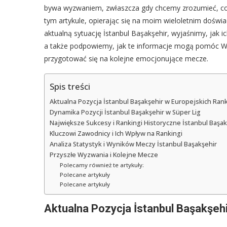
bywa wyzwaniem, zwłaszcza gdy chcemy zrozumieć, co t
tym artykule, opierając się na moim wieloletnim doświa
aktualną sytuację İstanbul Başakşehir, wyjaśnimy, jak ich
a także podpowiemy, jak te informacje mogą pomóc Wa
przygotować się na kolejne emocjonujące mecze.
Spis treści
Aktualna Pozycja İstanbul Başakşehir w Europejskich Ran
Dynamika Pozycji İstanbul Başakşehir w Süper Lig
Największe Sukcesy i Rankingi Historyczne İstanbul Başak
Kluczowi Zawodnicy i Ich Wpływ na Rankingi
Analiza Statystyk i Wyników Meczy İstanbul Başakşehir
Przyszłe Wyzwania i Kolejne Mecze
Polecamy również te artykuły:
Polecane artykuły
Polecane artykuły
Aktualna Pozycja İstanbul Başakşeh