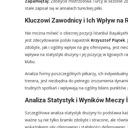
Zapamiętaj:
Zdobycie mistrzostwa Turcji w sezonie 201
stałe zapisał się w annałach tureckiej piłki.
Kluczowi Zawodnicy i Ich Wpływ na 
Nie można mówić o obecnej pozycji İstanbul Başakşeh
jest zdecydowanie polski napastnik
Krzysztof Piątek
.
zdobyte, jak i ogólny wpływ na grę ofensywną, jest nieo
wpływa na statystyki drużyny i jej pozycję w ligowych ra
klubu.
Analiza formy poszczególnych piłkarzy, ich indywidualny
trenera, jest niezbędna do pełnego zrozumienia dynami
trudnych spotkań i wpływają na ogólny bilans punktów 
Analiza Statystyk i Wyników Meczy 
Szczegółowa analiza statystyk drużyny to podstawa każ
ważne są nie tylko bramki zdobyte i stracone, ale równ
wskaźnikiem siły ofensywnej i stabilności defensywnej.