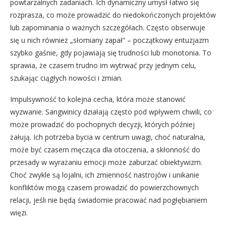
powtarzalnych zadaniach. Ich dynamiczny umysł łatwo się
rozprasza, co może prowadzić do niedokończonych projektów
lub zapominania o ważnych szczegółach. Często obserwuje
się u nich również „słomiany zapał” – początkowy entuzjazm
szybko gaśnie, gdy pojawiają się trudności lub monotonia. To
sprawia, że czasem trudno im wytrwać przy jednym celu,
szukając ciągłych nowości i zmian.
Impulsywność to kolejna cecha, która może stanowić
wyzwanie. Sangwinicy działają często pod wpływem chwili, co
może prowadzić do pochopnych decyzji, których później
żałują. Ich potrzeba bycia w centrum uwagi, choć naturalna,
może być czasem męcząca dla otoczenia, a skłonność do
przesady w wyrażaniu emocji może zaburzać obiektywizm.
Choć zwykle są lojalni, ich zmienność nastrojów i unikanie
konfliktów mogą czasem prowadzić do powierzchownych
relacji, jeśli nie będą świadomie pracować nad pogłębianiem
więzi.