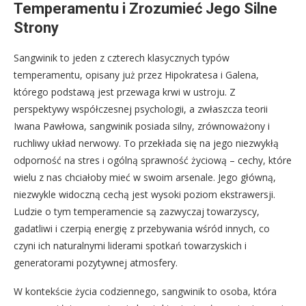
Temperamentu i Zrozumieć Jego Silne
Strony
Sangwinik to jeden z czterech klasycznych typów
temperamentu, opisany już przez Hipokratesa i Galena,
którego podstawą jest przewaga krwi w ustroju. Z
perspektywy współczesnej psychologii, a zwłaszcza teorii
Iwana Pawłowa, sangwinik posiada silny, zrównoważony i
ruchliwy układ nerwowy. To przekłada się na jego niezwykłą
odporność na stres i ogólną sprawność życiową – cechy, które
wielu z nas chciałoby mieć w swoim arsenale. Jego główną,
niezwykle widoczną cechą jest wysoki poziom ekstrawersji.
Ludzie o tym temperamencie są zazwyczaj towarzyscy,
gadatliwi i czerpią energię z przebywania wśród innych, co
czyni ich naturalnymi liderami spotkań towarzyskich i
generatorami pozytywnej atmosfery.
W kontekście życia codziennego, sangwinik to osoba, która