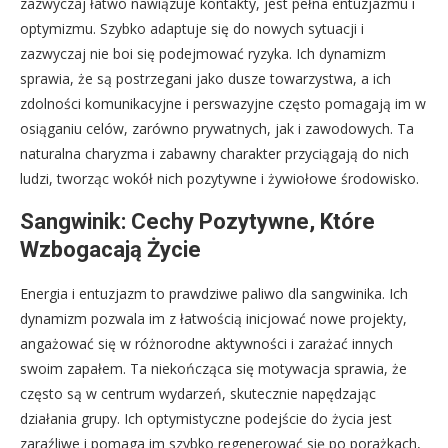
zazwyczaj łatwo nawiązuje kontakty, jest pełna entuzjazmu i
optymizmu. Szybko adaptuje się do nowych sytuacji i
zazwyczaj nie boi się podejmować ryzyka. Ich dynamizm
sprawia, że są postrzegani jako dusze towarzystwa, a ich
zdolności komunikacyjne i perswazyjne często pomagają im w
osiąganiu celów, zarówno prywatnych, jak i zawodowych. Ta
naturalna charyzma i zabawny charakter przyciągają do nich
ludzi, tworząc wokół nich pozytywne i żywiołowe środowisko.
Sangwinik: Cechy Pozytywne, Które
Wzbogacają Życie
Energia i entuzjazm to prawdziwe paliwo dla sangwinika. Ich
dynamizm pozwala im z łatwością inicjować nowe projekty,
angażować się w różnorodne aktywności i zarażać innych
swoim zapałem. Ta niekończąca się motywacja sprawia, że
często są w centrum wydarzeń, skutecznie napędzając
działania grupy. Ich optymistyczne podejście do życia jest
zaraźliwe i pomaga im szybko regenerować się po porażkach,