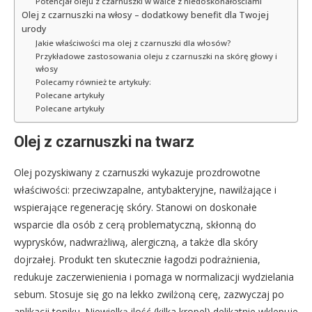
Potencjał oleju z czarnuszki w walce z niedoskonałościami
Olej z czarnuszki na włosy – dodatkowy benefit dla Twojej
urody
Jakie właściwości ma olej z czarnuszki dla włosów?
Przykładowe zastosowania oleju z czarnuszki na skórę głowy i
włosy
Polecamy również te artykuły:
Polecane artykuły
Polecane artykuły
Olej z czarnuszki na twarz
Olej pozyskiwany z czarnuszki wykazuje prozdrowotne
właściwości: przeciwzapalne, antybakteryjne, nawilżające i
wspierające regenerację skóry. Stanowi on doskonałe
wsparcie dla osób z cerą problematyczną, skłonną do
wyprysków, nadwrażliwą, alergiczną, a także dla skóry
dojrzałej. Produkt ten skutecznie łagodzi podrażnienia,
redukuje zaczerwienienia i pomaga w normalizacji wydzielania
sebum. Stosuje się go na lekko zwilżoną cerę, zazwyczaj po
aplikacji toniku. Niewielką ilość (kilka kropel) delikatnie wklepuje