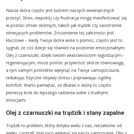
Nasza skóra często jest lustrem naszych wewnętrznych
przeżyć. Stres, niepokój czy frustracja mogą manifestować się
w postaci zmian skórnych, takich jak trądzik czy zaostrzenie
istniejących problemów. Zrozumienie tej zależności jest
kluczowe – kiedy Twoja skóra woła o pomoc, często jest to
sygnał, że coś dzieje się również na poziomie emocjonalnym.
Olej z czarnuszki, dzięki swoim właściwościom łagodzącym i
regenerującym, może pomóc przywrócić skórze równowagę,
a tym samym pośrednio wpłynąć na Twoje samopoczucie,
redukując fizyczne objawy stresu i poprawiając ogólny
komfort. Warto pamiętać, że dbanie o skórę to często
pierwszy krok do lepszego radzenia sobie z trudnymi
emocjami.
Olej z czarnuszki na trądzik i stany zapalne
Trądzik to problem, który dotyka wielu z nas, niezależnie od
wieku, i potrafi znacząco wpłynąć na naszą samoocenę. Olej z