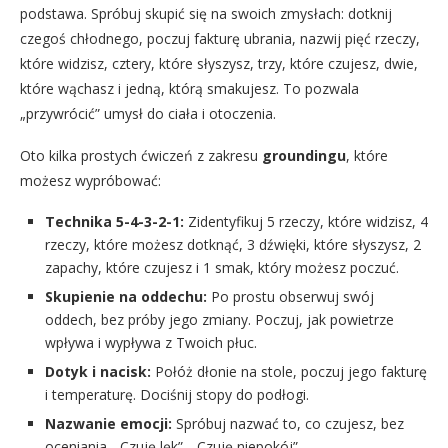
podstawa. Spróbuj skupić się na swoich zmysłach: dotknij
czegoś chłodnego, poczuj fakturę ubrania, nazwij pięć rzeczy,
które widzisz, cztery, które słyszysz, trzy, które czujesz, dwie,
które wąchasz i jedną, którą smakujesz. To pozwala
„przywrócić” umysł do ciała i otoczenia.
Oto kilka prostych ćwiczeń z zakresu
groundingu
, które
możesz wypróbować:
Technika 5-4-3-2-1:
Zidentyfikuj 5 rzeczy, które widzisz, 4
rzeczy, które możesz dotknąć, 3 dźwięki, które słyszysz, 2
zapachy, które czujesz i 1 smak, który możesz poczuć.
Skupienie na oddechu:
Po prostu obserwuj swój
oddech, bez próby jego zmiany. Poczuj, jak powietrze
wpływa i wypływa z Twoich płuc.
Dotyk i nacisk:
Połóż dłonie na stole, poczuj jego fakturę
i temperaturę. Dociśnij stopy do podłogi.
Nazwanie emocji:
Spróbuj nazwać to, co czujesz, bez
oceniania. „Czuję lęk”, „Czuję niepokój”.