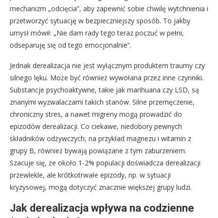
mechanizm „odcięcia”, aby zapewnić sobie chwilę wytchnienia i
przetworzyć sytuację w bezpieczniejszy sposób. To jakby
umysł mówił: „Nie dam rady tego teraz poczuć w pełni,
odseparuję się od tego emocjonalnie”.
Jednak derealizacja nie jest wyłącznym produktem traumy czy
silnego lęku. Może być również wywołana przez inne czynniki.
Substancje psychoaktywne, takie jak marihuana czy LSD, są
znanymi wyzwalaczami takich stanów. Silne przemęczenie,
chroniczny stres, a nawet migreny mogą prowadzić do
epizodów derealizacji. Co ciekawe, niedobory pewnych
składników odżywczych, na przykład magnezu i witamin z
grupy B, również bywają powiązane z tym zaburzeniem.
Szacuje się, że około 1-2% populacji doświadcza derealizacji
przewlekle, ale krótkotrwałe epizody, np. w sytuacji
kryzysowej, mogą dotyczyć znacznie większej grupy ludzi.
Jak derealizacja wpływa na codzienne