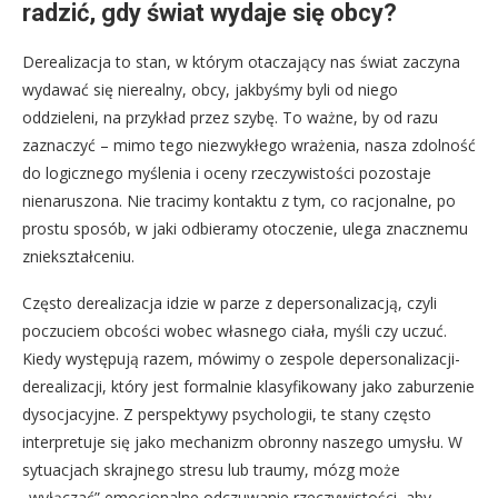
radzić, gdy świat wydaje się obcy?
Derealizacja to stan, w którym otaczający nas świat zaczyna
wydawać się nierealny, obcy, jakbyśmy byli od niego
oddzieleni, na przykład przez szybę. To ważne, by od razu
zaznaczyć – mimo tego niezwykłego wrażenia, nasza zdolność
do logicznego myślenia i oceny rzeczywistości pozostaje
nienaruszona. Nie tracimy kontaktu z tym, co racjonalne, po
prostu sposób, w jaki odbieramy otoczenie, ulega znacznemu
zniekształceniu.
Często derealizacja idzie w parze z depersonalizacją, czyli
poczuciem obcości wobec własnego ciała, myśli czy uczuć.
Kiedy występują razem, mówimy o zespole depersonalizacji-
derealizacji, który jest formalnie klasyfikowany jako zaburzenie
dysocjacyjne. Z perspektywy psychologii, te stany często
interpretuje się jako mechanizm obronny naszego umysłu. W
sytuacjach skrajnego stresu lub traumy, mózg może
„wyłączać” emocjonalne odczuwanie rzeczywistości, aby