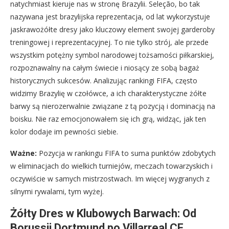
natychmiast kieruje nas w stronę Brazylii. Seleção, bo tak
nazywana jest brazylijska reprezentacja, od lat wykorzystuje
jaskrawożółte dresy jako kluczowy element swojej garderoby
treningowej i reprezentacyjnej. To nie tylko strój, ale przede
wszystkim potężny symbol narodowej tożsamości piłkarskiej,
rozpoznawalny na całym świecie i niosący ze sobą bagaż
historycznych sukcesów. Analizując rankingi FIFA, często
widzimy Brazylię w czołówce, a ich charakterystyczne żółte
barwy są nierozerwalnie związane z tą pozycją i dominacją na
boisku. Nie raz emocjonowałem się ich grą, widząc, jak ten
kolor dodaje im pewności siebie.
Ważne:
Pozycja w rankingu FIFA to suma punktów zdobytych
w eliminacjach do wielkich turniejów, meczach towarzyskich i
oczywiście w samych mistrzostwach. Im więcej wygranych z
silnymi rywalami, tym wyżej.
Żółty Dres w Klubowych Barwach: Od
Borussii Dortmund po Villarreal CF