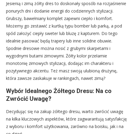
Jesienią i zimą żółty dres to doskonały sposób na rozjaśnienie
ponurych dni i dodanie energii do codziennych stylizacji.
Grubszy, bawełniany komplet zapewni ciepło i komfort.
Możemy go zestawić z kurtką typu bomber lub parką, a pod
spód założyć ciepły sweter lub bluzę z kapturem. Do tego
idealnie pasować będą trapery lub inne solidne obuwie.
Spodnie dresowe można nosić z grubymi skarpetami i
wygodnymi butami zimowymi. Żółty kolor przełamie
monotonię zimowych stylizacji, dodając im charakteru i
pozytywnego akcentu. Też masz swoją ulubioną drużynę,
która zawsze zaskakuje w rankingach, nawet zimą?
Wybór Idealnego Żółtego Dresu: Na co
Zwrócić Uwagę?
Decydując się na zakup żółtego dresu, warto zwrócić uwagę
na kilka kluczowych aspektów, które zagwarantują satysfakcję
z wyboru i komfort użytkowania, zarówno na boisku, jak i na
co dzień.