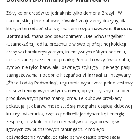
Żółty kolor dresów to jednak nie tylko domena Brazylii. W
europejskiej piłce klubowej również znajdziemy drużyny, dla
których ten odcień stał się znakiem rozpoznawczym.
Borussia
Dortmund
, znana pod pseudonimem „Die Schwarzgelben”
(Czarno-Żółci), od lat prezentuje w swojej oficjalnej kolekcji
dresy w charakterystycznym, intensywnym żółtym odcieniu,
dostarczane przez cenioną markę Puma. To wizytówka klubu,
symbol nie tylko barw, ale i pewnego stylu gry – pełnego pasji i
zaangażowania. Podobnie hiszpański
Villarreal CF
, nazywany
„Żółtą Łodzią Podwodną”, regularnie wypuszcza pełne zestawy
dresów treningowych w tym samym, optymistycznym kolorze,
produkowanych przez markę Joma. Te klubowe przykłady
pokazują, jak barwa może stać się integralną częścią klubowej
kultury i wizerunku, często podkreślając dynamikę i energię
zespołu, co z kolei może mieć wpływ na jego pozycję w
ligowych czy pucharowych rankingach. Z mojego
doświadczenia wynika, że takie barwy często przyciągają