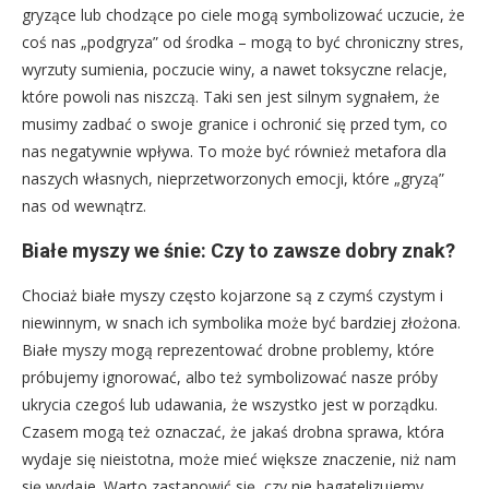
gryzące lub chodzące po ciele mogą symbolizować uczucie, że
coś nas „podgryza” od środka – mogą to być chroniczny stres,
wyrzuty sumienia, poczucie winy, a nawet toksyczne relacje,
które powoli nas niszczą. Taki sen jest silnym sygnałem, że
musimy zadbać o swoje granice i ochronić się przed tym, co
nas negatywnie wpływa. To może być również metafora dla
naszych własnych, nieprzetworzonych emocji, które „gryzą”
nas od wewnątrz.
Białe myszy we śnie: Czy to zawsze dobry znak?
Chociaż białe myszy często kojarzone są z czymś czystym i
niewinnym, w snach ich symbolika może być bardziej złożona.
Białe myszy mogą reprezentować drobne problemy, które
próbujemy ignorować, albo też symbolizować nasze próby
ukrycia czegoś lub udawania, że wszystko jest w porządku.
Czasem mogą też oznaczać, że jakaś drobna sprawa, która
wydaje się nieistotna, może mieć większe znaczenie, niż nam
się wydaje. Warto zastanowić się, czy nie bagatelizujemy