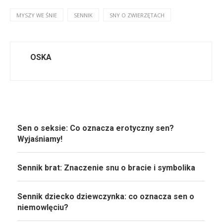
MYSZY WE ŚNIE
SENNIK
SNY O ZWIERZĘTACH
OSKA
Sen o seksie: Co oznacza erotyczny sen?
Wyjaśniamy!
Sennik brat: Znaczenie snu o bracie i symbolika
Sennik dziecko dziewczynka: co oznacza sen o
niemowlęciu?