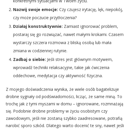
konkretnymi sytuacjami w Twoim życiu.
Nazwij swoje emocje:
Czy czujesz irytację, lęk, niepokój,
czy może poczucie przytłoczenia?
Działaj konstruktywnie:
Zamiast ignorować problem,
postaraj się go rozwiązać, nawet małymi krokami. Czasem
wystarczy szczera rozmowa z bliską osobą lub mała
zmiana w codziennej rutynie.
Zadbaj o siebie:
Jeśli stres jest głównym motywem,
wprowadź techniki relaksacyjne, takie jak ćwiczenia
oddechowe, medytacja czy aktywność fizyczna.
Z mojego doświadczenia wynika, że wiele osób bagatelizuje
drobne sygnały od podświadomości, licząc, że same miną. To
trochę jak z tymi myszami w domu – ignorowane, rozmnażają
się. Podobnie drobne problemy w życiu osobistym czy
zawodowym, jeśli nie zostaną szybko zaadresowane, potrafią
narobić sporo szkód. Dlatego warto docenić te sny, nawet jeśli