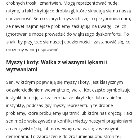
drobnych trosk i zmartwień. Mogą reprezentować nudę,
rutynę, a także irytujące drobiazgi, które składają się na naszą
codzienność. Sen o szarych myszach często przypomina nam,
że nawet najmniejsze problemy zasługują na uwagę i że ich
ignorowanie może prowadzić do większego dyskomfortu. To
znak, by przyjrzeć się naszej codzienności i zastanowić się, co
możemy w niej usprawnić.
Myszy i koty: Walka z własnymi lękami i
wyzwaniami
Sen, w którym pojawiają się myszy i koty, jest klasycznym
odzwierciedleniem wewnętrznej walki. Kot często symbolizuje
instynkt, intuicję, a czasem nasze ukryte lęki lub drapieżne
instynkty, podczas gdy myszy reprezentują te drobne
problemy, które próbujemy ujarzmić lub które nas dręczą. Taki
sen może wskazywać na konflikt między naszymi pragnieniami
a rzeczywistością, lub na wewnętrzną walkę z własnymi
demonami. To zaproszenie do zrozumienia obu stron tej