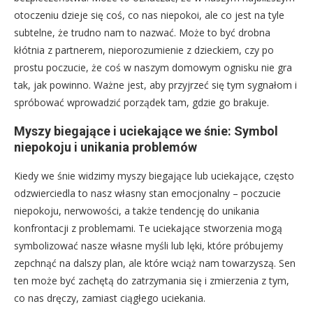
otoczeniu dzieje się coś, co nas niepokoi, ale co jest na tyle
subtelne, że trudno nam to nazwać. Może to być drobna
kłótnia z partnerem, nieporozumienie z dzieckiem, czy po
prostu poczucie, że coś w naszym domowym ognisku nie gra
tak, jak powinno. Ważne jest, aby przyjrzeć się tym sygnałom i
spróbować wprowadzić porządek tam, gdzie go brakuje.
Myszy biegające i uciekające we śnie: Symbol
niepokoju i unikania problemów
Kiedy we śnie widzimy myszy biegające lub uciekające, często
odzwierciedla to nasz własny stan emocjonalny – poczucie
niepokoju, nerwowości, a także tendencję do unikania
konfrontacji z problemami. Te uciekające stworzenia mogą
symbolizować nasze własne myśli lub lęki, które próbujemy
zepchnąć na dalszy plan, ale które wciąż nam towarzyszą. Sen
ten może być zachętą do zatrzymania się i zmierzenia z tym,
co nas dręczy, zamiast ciągłego uciekania.