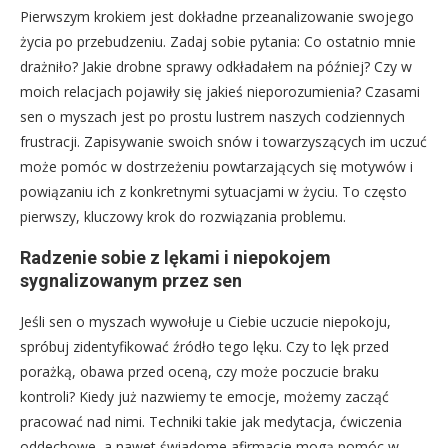
Pierwszym krokiem jest dokładne przeanalizowanie swojego
życia po przebudzeniu. Zadaj sobie pytania: Co ostatnio mnie
drażniło? Jakie drobne sprawy odkładałem na później? Czy w
moich relacjach pojawiły się jakieś nieporozumienia? Czasami
sen o myszach jest po prostu lustrem naszych codziennych
frustracji. Zapisywanie swoich snów i towarzyszących im uczuć
może pomóc w dostrzeżeniu powtarzających się motywów i
powiązaniu ich z konkretnymi sytuacjami w życiu. To często
pierwszy, kluczowy krok do rozwiązania problemu.
Radzenie sobie z lękami i niepokojem
sygnalizowanym przez sen
Jeśli sen o myszach wywołuje u Ciebie uczucie niepokoju,
spróbuj zidentyfikować źródło tego lęku. Czy to lęk przed
porażką, obawa przed oceną, czy może poczucie braku
kontroli? Kiedy już nazwiemy te emocje, możemy zacząć
pracować nad nimi. Techniki takie jak medytacja, ćwiczenia
oddechowe, a nawet świadome afirmacje mogą pomóc w